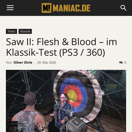
Tests
Klassik
Saw II: Flesh & Blood – im
Klassik-Test (PS3 / 360)
Von
Oliver Ehrle
-
29. Mai 2026
0