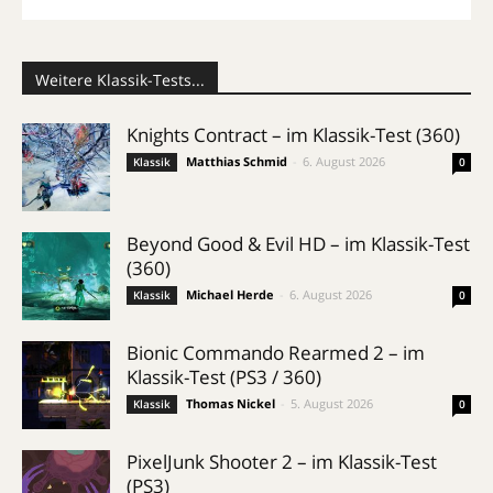
Weitere Klassik-Tests...
Knights Contract – im Klassik-Test (360)
Matthias Schmid
-
6. August 2026
Klassik
0
Beyond Good & Evil HD – im Klassik-Test
(360)
Michael Herde
-
6. August 2026
Klassik
0
Bionic Commando Rearmed 2 – im
Klassik-Test (PS3 / 360)
Thomas Nickel
-
5. August 2026
Klassik
0
PixelJunk Shooter 2 – im Klassik-Test
(PS3)