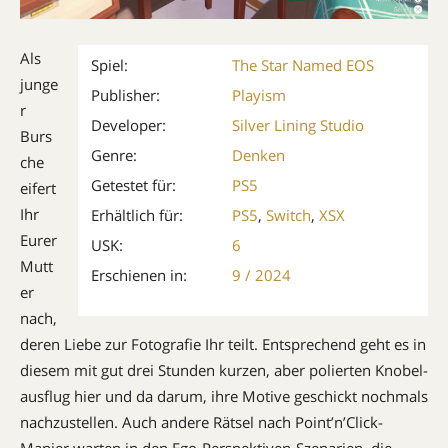
Als
Spiel:
The Star Named EOS
junge
Publisher:
Playism
r
Developer:
Silver Lining Studio
Burs
Genre:
Denken
che
Getestet für:
PS5
eifert
Ihr
Erhältlich für:
PS5
,
Switch
,
XSX
Eurer
USK:
6
Mutt
Erschienen in:
9 / 2024
er
nach,
deren Liebe zur Fotografie Ihr teilt. Entsprechend geht es in
diesem mit gut drei Stunden kurzen, aber polierten Knobel­
ausflug hier und da darum, ihre Motive geschickt nochmals
nachzustellen. Auch andere Rätsel nach Point’n’Click-
Manier warten in den Ego-Perspektiven-Szena­rien, die