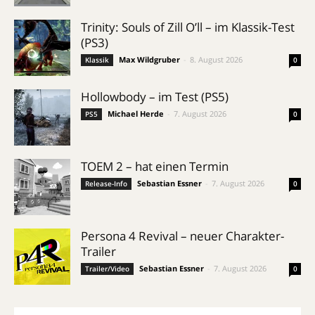
Trinity: Souls of Zill O’ll – im Klassik-Test
(PS3)
Max Wildgruber
-
8. August 2026
Klassik
0
Hollowbody – im Test (PS5)
Michael Herde
-
7. August 2026
PS5
0
TOEM 2 – hat einen Termin
Sebastian Essner
-
7. August 2026
Release-Info
0
Persona 4 Revival – neuer Charakter-
Trailer
Sebastian Essner
-
7. August 2026
Trailer/Video
0