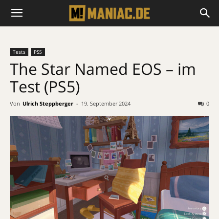
Tests
PS5
The Star Named EOS – im
Test (PS5)
Von
Ulrich Steppberger
-
19. September 2024
0