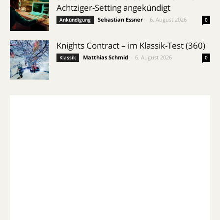
Achtziger-Setting angekündigt
Sebastian Essner
-
6. August 2026
Ankündigung
0
Knights Contract – im Klassik-Test (360)
Matthias Schmid
-
6. August 2026
Klassik
0