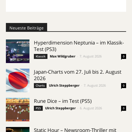
Neueste Beiträge
Hyperdimension Neptunia – im Klassik-
Test (PS3)
Max Wildgruber
-
7. August 2026
Klassik
0
Japan-Charts vom 27. Juli bis 2. August
2026
Ulrich Steppberger
-
7. August 2026
Charts
0
Rune Dice – im Test (PS5)
Ulrich Steppberger
-
6. August 2026
PS5
0
Static Hour – Newsroom-Thriller mit