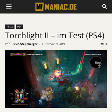
Tests
PS4
Torchlight II – im Test (PS4)
Von
Ulrich Steppberger
-
1. November 2019
4