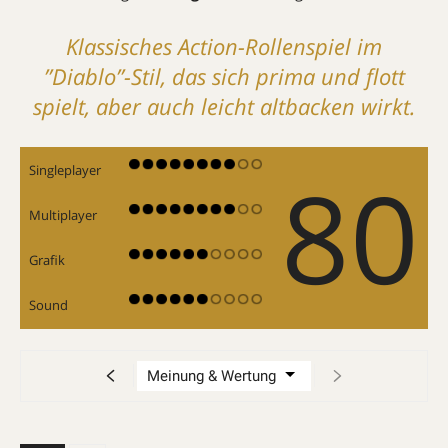
Klassisches Action-Rollenspiel im
”Diablo”-Stil, das sich prima und flott
spielt, aber auch leicht altbacken wirkt.
80
Singleplayer
Multiplayer
Grafik
Sound