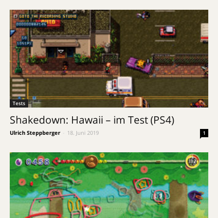
Tests
Shakedown: Hawaii – im Test (PS4)
Ulrich Steppberger
-
18. Juni 2019
1