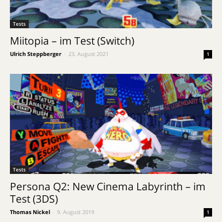
Tests
Miitopia – im Test (Switch)
Ulrich Steppberger
-
23. August 2021
1
Tests
Persona Q2: New Cinema Labyrinth – im
Test (3DS)
Thomas Nickel
-
9. August 2019
1