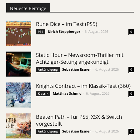
Neueste Beiträge
Rune Dice – im Test (PS5)
Ulrich Steppberger
-
6. August 2026
PS5
0
Static Hour – Newsroom-Thriller mit
Achtziger-Setting angekündigt
Sebastian Essner
-
6. August 2026
Ankündigung
0
Knights Contract – im Klassik-Test (360)
Matthias Schmid
-
6. August 2026
Klassik
0
Beaten Path – für PS5, XSX & Switch
vorgestellt
Sebastian Essner
-
6. August 2026
Ankündigung
0