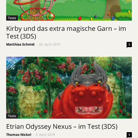
Tests
Kirby und das extra magische Garn – im
Test (3DS)
Matthias Schmid
-
26. April 2019
5
Tests
Etrian Odyssey Nexus – im Test (3DS)
Thomas Nickel
-
3. April 2019
5