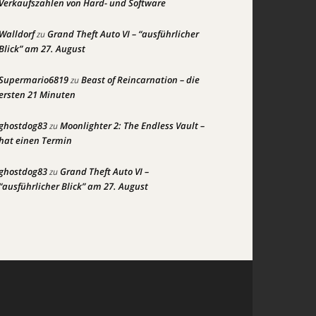
Verkaufszahlen von Hard- und Software
Walldorf
Grand Theft Auto VI – “ausführlicher
zu
Blick” am 27. August
Supermario6819
Beast of Reincarnation – die
zu
ersten 21 Minuten
ghostdog83
Moonlighter 2: The Endless Vault –
zu
hat einen Termin
ghostdog83
Grand Theft Auto VI –
zu
“ausführlicher Blick” am 27. August