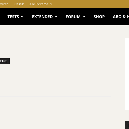
Switch
Klassik
Alle Systeme
e
TESTS
EXTENDED
FORUM
SHOP
ABO & 
TARE