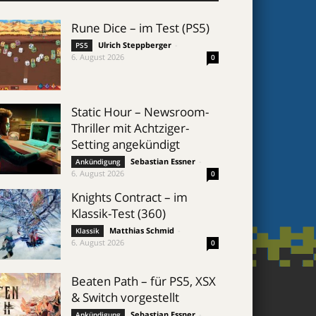
Rune Dice – im Test (PS5)
Ulrich Steppberger
-
PS5
6. August 2026
0
Static Hour – Newsroom-
Thriller mit Achtziger-
Setting angekündigt
Sebastian Essner
-
Ankündigung
6. August 2026
0
Knights Contract – im
Klassik-Test (360)
Matthias Schmid
-
Klassik
6. August 2026
0
Beaten Path – für PS5, XSX
& Switch vorgestellt
Sebastian Essner
-
Ankündigung