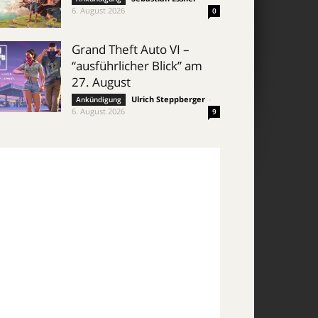
6. August 2026
0
Grand Theft Auto VI –
“ausführlicher Blick” am
27. August
Ulrich Steppberger
-
Ankündigung
6. August 2026
9