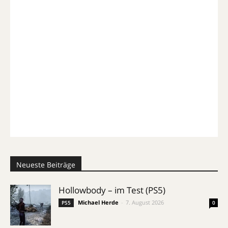
Neueste Beiträge
Hollowbody – im Test (PS5)
Michael Herde
-
7. August 2026
PS5
0