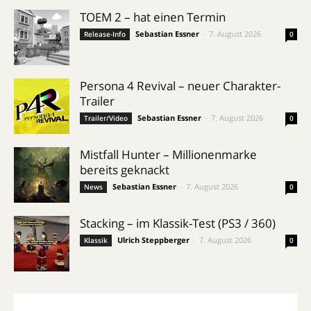
TOEM 2 – hat einen Termin
Sebastian Essner
-
7. August 2026
Release-Info
0
Persona 4 Revival – neuer Charakter-
Trailer
Sebastian Essner
-
7. August 2026
Trailer/Video
0
Mistfall Hunter – Millionenmarke
bereits geknackt
Sebastian Essner
-
7. August 2026
News
0
Stacking – im Klassik-Test (PS3 / 360)
Ulrich Steppberger
-
7. August 2026
Klassik
0