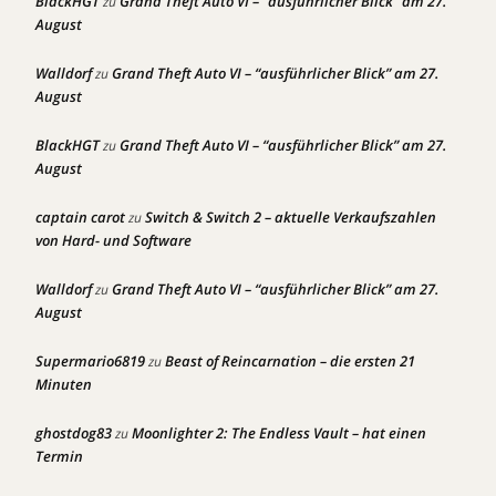
BlackHGT
Grand Theft Auto VI – “ausführlicher Blick” am 27.
zu
August
Walldorf
Grand Theft Auto VI – “ausführlicher Blick” am 27.
zu
August
BlackHGT
Grand Theft Auto VI – “ausführlicher Blick” am 27.
zu
August
captain carot
Switch & Switch 2 – aktuelle Verkaufszahlen
zu
von Hard- und Software
Walldorf
Grand Theft Auto VI – “ausführlicher Blick” am 27.
zu
August
Supermario6819
Beast of Reincarnation – die ersten 21
zu
Minuten
ghostdog83
Moonlighter 2: The Endless Vault – hat einen
zu
Termin