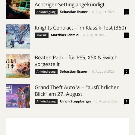
Achtziger-Setting angekündigt
Sebastian Essner
-
6. August 2026
Ankündigung
0
Knights Contract – im Klassik-Test (360)
Matthias Schmid
-
6. August 2026
Klassik
0
Beaten Path – für PS5, XSX & Switch
vorgestellt
Sebastian Essner
-
6. August 2026
Ankündigung
0
Grand Theft Auto VI – “ausführlicher
Blick” am 27. August
Ulrich Steppberger
-
6. August 2026
Ankündigung
9