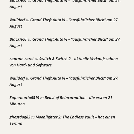
BlackHGT
Grand Theft Auto VI – “ausführlicher Blick” am 27.
zu
August
Walldorf
Grand Theft Auto VI – “ausführlicher Blick” am 27.
zu
August
BlackHGT
Grand Theft Auto VI – “ausführlicher Blick” am 27.
zu
August
captain carot
Switch & Switch 2 – aktuelle Verkaufszahlen
zu
von Hard- und Software
Walldorf
Grand Theft Auto VI – “ausführlicher Blick” am 27.
zu
August
Supermario6819
Beast of Reincarnation – die ersten 21
zu
Minuten
ghostdog83
Moonlighter 2: The Endless Vault – hat einen
zu
Termin