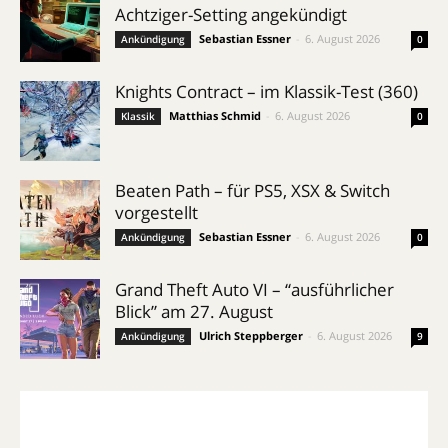
Achtziger-Setting angekündigt
Sebastian Essner
-
6. August 2026
Ankündigung
0
Knights Contract – im Klassik-Test (360)
Matthias Schmid
-
6. August 2026
Klassik
0
Beaten Path – für PS5, XSX & Switch
vorgestellt
Sebastian Essner
-
6. August 2026
Ankündigung
0
Grand Theft Auto VI – “ausführlicher
Blick” am 27. August
Ulrich Steppberger
-
6. August 2026
Ankündigung
9