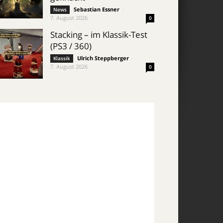
Sebastian Essner
-
News
7. August 2026
0
Stacking – im Klassik-Test
(PS3 / 360)
Ulrich Steppberger
-
Klassik
7. August 2026
0