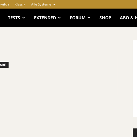
Switch
Klassik
Alle Systeme
e
TESTS
EXTENDED
FORUM
SHOP
ABO & 
ARE