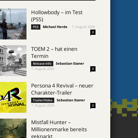
Hollowbody – im Test
(PS5)
Michael Herde
-
7. August 2026
PS5
0
TOEM 2 – hat einen
Termin
Sebastian Essner
-
Release-Info
7. August 2026
0
Persona 4 Revival – neuer
Charakter-Trailer
Sebastian Essner
-
Trailer/Video
7. August 2026
0
Mistfall Hunter –
Millionenmarke bereits
geknackt