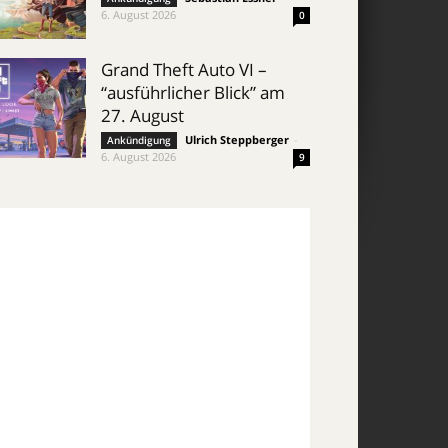
6. August 2026
0
Grand Theft Auto VI –
“ausführlicher Blick” am
27. August
Ulrich Steppberger
-
Ankündigung
6. August 2026
9