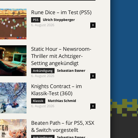
Rune Dice – im Test (PS5)
Ulrich Steppberger
-
PS5
6. August 2026
0
Static Hour – Newsroom-
Thriller mit Achtziger-
Setting angekündigt
Sebastian Essner
-
Ankündigung
6. August 2026
0
Knights Contract – im
Klassik-Test (360)
Matthias Schmid
-
Klassik
6. August 2026
0
Beaten Path – für PS5, XSX
& Switch vorgestellt
Sebastian Essner
-
Ankündigung