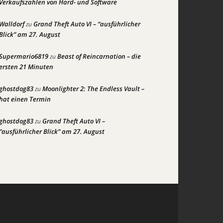
Verkaufszahlen von Hard- und Software
Walldorf
Grand Theft Auto VI – “ausführlicher
zu
Blick” am 27. August
Supermario6819
Beast of Reincarnation – die
zu
ersten 21 Minuten
ghostdog83
Moonlighter 2: The Endless Vault –
zu
hat einen Termin
ghostdog83
Grand Theft Auto VI –
zu
“ausführlicher Blick” am 27. August