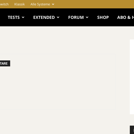
Switch
Klassik
Alle Systeme
e
TESTS
EXTENDED
FORUM
SHOP
ABO & 
TARE