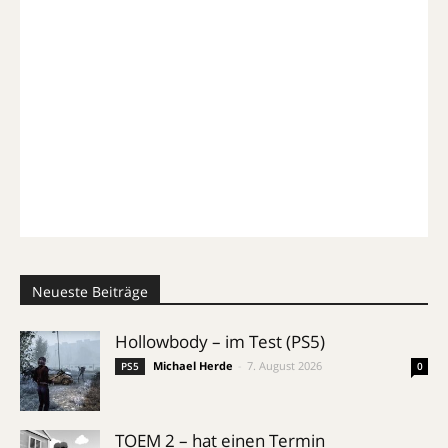
Neueste Beiträge
Hollowbody – im Test (PS5)
Michael Herde
-
7. August 2026
PS5
0
TOEM 2 – hat einen Termin