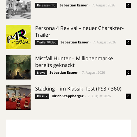
Sebastian Essner
-
7. August 2026
Release-Info
0
Persona 4 Revival – neuer Charakter-
Trailer
Sebastian Essner
-
7. August 2026
Trailer/Video
0
Mistfall Hunter – Millionenmarke
bereits geknackt
Sebastian Essner
-
7. August 2026
News
0
Stacking – im Klassik-Test (PS3 / 360)
Ulrich Steppberger
-
7. August 2026
Klassik
0