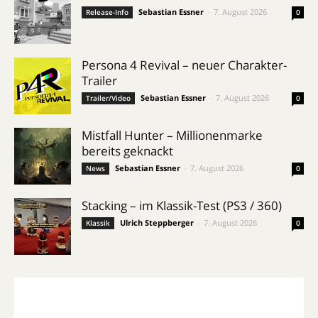
Sebastian Essner
-
7. August 2026
Release-Info
0
Persona 4 Revival – neuer Charakter-
Trailer
Sebastian Essner
-
7. August 2026
Trailer/Video
0
Mistfall Hunter – Millionenmarke
bereits geknackt
Sebastian Essner
-
7. August 2026
News
0
Stacking – im Klassik-Test (PS3 / 360)
Ulrich Steppberger
-
7. August 2026
Klassik
0