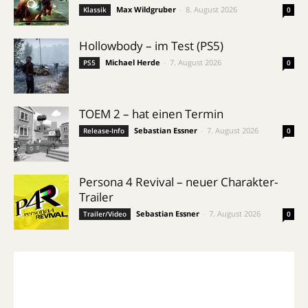
Max Wildgruber
-
8. August 2026
Klassik
0
Hollowbody – im Test (PS5)
Michael Herde
-
7. August 2026
PS5
0
TOEM 2 – hat einen Termin
Sebastian Essner
-
7. August 2026
Release-Info
0
Persona 4 Revival – neuer Charakter-
Trailer
Sebastian Essner
-
7. August 2026
Trailer/Video
0