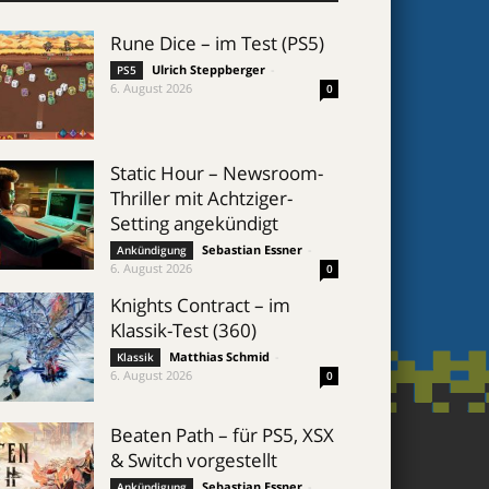
Rune Dice – im Test (PS5)
Ulrich Steppberger
-
PS5
6. August 2026
0
Static Hour – Newsroom-
Thriller mit Achtziger-
Setting angekündigt
Sebastian Essner
-
Ankündigung
6. August 2026
0
Knights Contract – im
Klassik-Test (360)
Matthias Schmid
-
Klassik
6. August 2026
0
Beaten Path – für PS5, XSX
& Switch vorgestellt
Sebastian Essner
-
Ankündigung