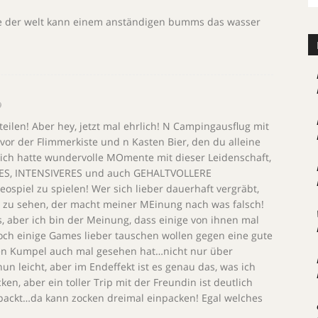
e der welt kann einem anständigen bumms das wasser
9
teilen! Aber hey, jetzt mal ehrlich! N Campingausflug mit
or der Flimmerkiste und n Kasten Bier, den du alleine
d ich hatte wundervolle MOmente mit dieser Leidenschaft,
RES, INTENSIVERES und auch GEHALTVOLLERE
eospiel zu spielen! Wer sich lieber dauerhaft vergräbt,
t zu sehen, der macht meiner MEinung nach was falsch!
, aber ich bin der Meinung, dass einige von ihnen mal
ch einige Games lieber tauschen wollen gegen eine gute
en Kumpel auch mal gesehen hat…nicht nur über
un leicht, aber im Endeffekt ist es genau das, was ich
ken, aber ein toller Trip mit der Freundin ist deutlich
packt…da kann zocken dreimal einpacken! Egal welches