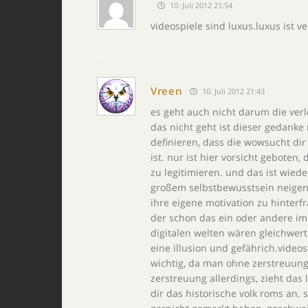
10. Juli 2012 21:54
videospiele sind luxus.luxus ist 
Vreen
10. Juli 2012 21:43
es geht auch nicht darum die ver
das nicht geht ist dieser gedanke
definieren, dass die wowsucht dir
ist. nur ist hier vorsicht geboten,
zu legitimieren. und das ist wie
großem selbstbewusstsein neigen o
ihre eigene motivation zu hinterf
der schon das ein oder andere im
digitalen welten wären gleichwert
eine illusion und gefährich.videosp
wichtig, da man ohne zerstreuung
zerstreuung allerdings, zieht das
dir das historische volk roms an. 