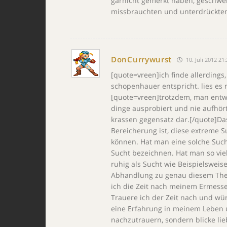
garnicht gemerkt haben, geschwei
missbrauchten und unterdrückte
DonCurrywurst
10. Juli 2012 21
[quote=vreen]ich finde allerding
schopenhauer entspricht. lies es
[quote=vreen]trotzdem, man entwi
dinge ausprobiert und nie aufhört
krassen gegensatz dar.[/quote]Das
Bereicherung ist, diese extreme
können. Hat man eine solche Sucht
Sucht bezeichnen. Hat man so viel
ruhig als Sucht wie Beispielsweis
Abhandlung zu genau diesem Thema,
ich die Zeit nach meinem Ermesse
Trauere ich der Zeit nach und wü
eine Erfahrung in meinem Leben u
nachzutrauern, sondern blicke lie