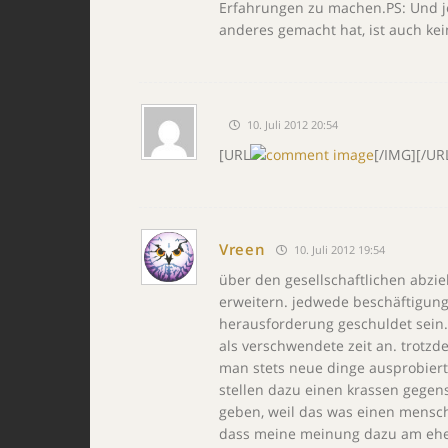
Erfahrungen zu machen.PS: Und j
anderes gemacht hat, ist auch ke
10. Juli 2012 20:54
[URL
[/IMG][/UR
Vreen
10. Juli 2012 19:54
über den gesellschaftlichen abzi
erweitern. jedwede beschäftigung 
herausforderung geschuldet sein.
als verschwendete zeit an. trotz
man stets neue dinge ausprobiert
stellen dazu einen krassen gegens
geben, weil das was einen mensche
dass meine meinung dazu am ehes