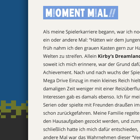
Als meine Spielerkarriere begann, war ich noc
ein oder andere Mal: “Hätten wir dem Junge
früh nahm ich den grauen Kasten gern zur Ha
Welten zu streifen. Allein
Kirby’s Dreamlan
soweit ich mich erinnere, war der Grund dafü
Achievement. Nach und nach wuchs der Spie
Mega Drive Einzug in mein kleines Reich hielt,
damaligen Zeit weniger mit einer Reizüberf
Interessen gab es damals ebenso. Ich für mein
Serien oder spielte mit Freunden draußen im 
schon zurückgefahren. Meine Familie regelte
den Hausaufgaben gezockt werden, und zum S
schließlich hatte ich mich dafür entschieden,
andere Mal war das Wahrnehmen dieser “Verpfl