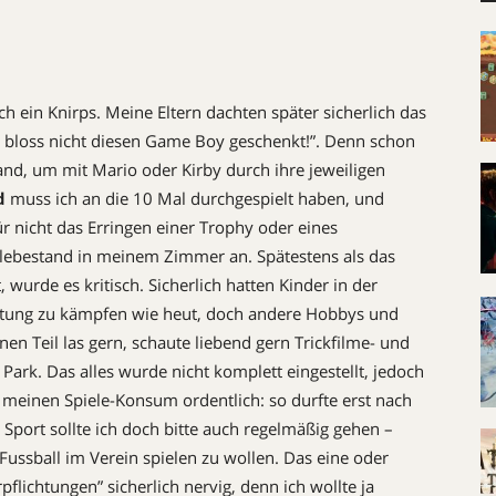
h ein Knirps. Meine Eltern dachten später sicherlich das
n bloss nicht diesen Game Boy geschenkt!”. Denn schon
nd, um mit Mario oder Kirby durch ihre jeweiligen
d
muss ich an die 10 Mal durchgespielt haben, und
r nicht das Erringen einer Trophy oder eines
lebestand in meinem Zimmer an. Spätestens als das
 wurde es kritisch. Sicherlich hatten Kinder in der
lutung zu kämpfen wie heut, doch andere Hobbys und
en Teil las gern, schaute liebend gern Trickfilme- und
Park. Das alles wurde nicht komplett eingestellt, jedoch
 meinen Spiele-Konsum ordentlich: so durfte erst nach
port sollte ich doch bitte auch regelmäßig gehen –
 Fussball im Verein spielen zu wollen. Das eine oder
ichtungen” sicherlich nervig, denn ich wollte ja