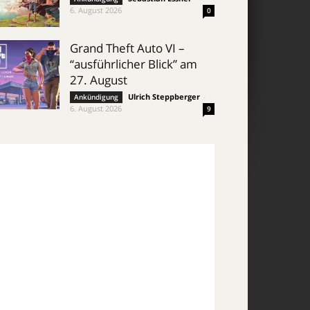
6. August 2026
0
Grand Theft Auto VI –
“ausführlicher Blick” am
27. August
Ulrich Steppberger
-
Ankündigung
6. August 2026
9