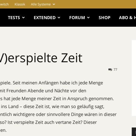
Switch
Klassik
Alle Systeme
e
TESTS
EXTENDED
FORUM
SHOP
ABO & 
)erspielte Zeit
77
ospiele. Seit meinen Anfängen habe ich jede Menge
 mit Freunden Abende und Nächte vor den
es hat jede Menge meiner Zeit in Anspruch genommen.
s Land – diese Zeit ist, wie man so geläufig sagt,
tlich wichtigere oder sinnvollere Dinge wären in dieser
o? Ist verspielte Zeit auch vertane Zeit? Dieser
en.