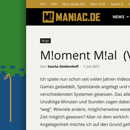
PS5
PS4
Xbox Series X/S
Xbox One
Switch 2
MANIAC.d
NEWS
Blogs
M!oment M!al  (V
Von
Sascha Göddenhoff
-
7. Juli 2012
Ich spiele nun schon seit vielen Jahren Vide
Games gedaddelt, Spielstände angelegt und
verschiedensten Systemen gesessen. Das all
Unzählige Minuten und Stunden zogen dabei in
“weg”. Wieviele andere, möglicherweise wesen
Zeit möglich gewesen? Aber ist dem wirklich s
Angelegenheit möchte ich auf den Grund geh