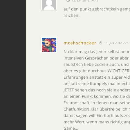
12. Juli 2012 14:45
auf den punkt gebracht:kein gam
reichen.
moshschocker
11. Juli 2012 22:1
Na klar mag das jeder selbst beur
intensiven Gesprächen oder aber v
säufst?Ich liebe zocken auch, un
aber es gibt durchaus WICHTIGE
Erfahrungen anstatt ein super Vid
anstatt seine Kumpels mal in ech
JETZT sehen das noch viele anders
an einen Punkt kommen, wo sie do
Freundschaft, in denen man sein
ChatfunktioN!Klar übertreibe ich n
damit sagen will!Ein hoch aufs zoc
mehr Wert, wenn mans richtig an
Game…