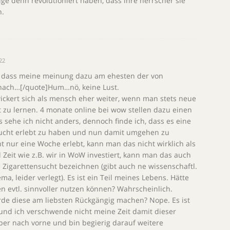
ge denn revolutioniert haben, dass ihre herrscher sie
n.
:22
s, dass meine meinung dazu am ehesten der von
 nach…[/quote]Hum…nö, keine Lust.
ckert sich als mensch eher weiter, wenn man stets neue
 zu lernen. 4 monate online bei wow stellen dazu einen
 sehe ich nicht anders, dennoch finde ich, dass es eine
 Sucht erlebt zu haben und nun damit umgehen zu
 nur eine Woche erlebt, kann man das nicht wirklich als
 Zeit wie z.B. wir in WoW investiert, kann man das auch
e Zigarettensucht bezeichnen (gibt auch ne wissenschaftl.
 leider verlegt). Es ist ein Teil meines Lebens. Hätte
n evtl. sinnvoller nutzen können? Wahrscheinlich.
rde diese am liebsten Rückgängig machen? Nope. Es ist
nd ich verschwende nicht meine Zeit damit dieser
ber nach vorne und bin begierig darauf weitere