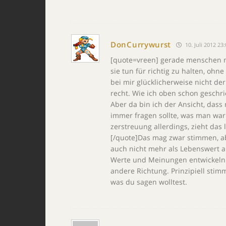
DonCurrywurst
10. Juli 2012 23
[quote=vreen] gerade menschen mi
sie tun für richtig zu halten, ohn
bei mir glücklicherweise nicht de
recht. Wie ich oben schon geschri
Aber da bin ich der Ansicht, dass
immer fragen sollte, was man war
zerstreuung allerdings, zieht das
[/quote]Das mag zwar stimmen, ab
auch nicht mehr als Lebenswert 
Werte und Meinungen entwickeln s
andere Richtung. Prinzipiell stim
was du sagen wolltest.