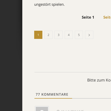
ungestört spielen.
Seite 1
Seit
1
2
3
4
5
Bitte zum K
77
KOMMENTARE