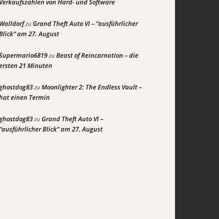
Verkaufszahlen von Hard- und Software
Walldorf
Grand Theft Auto VI – “ausführlicher
zu
Blick” am 27. August
Supermario6819
Beast of Reincarnation – die
zu
ersten 21 Minuten
ghostdog83
Moonlighter 2: The Endless Vault –
zu
hat einen Termin
ghostdog83
Grand Theft Auto VI –
zu
“ausführlicher Blick” am 27. August