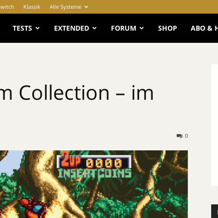
Switch
Klassik
Alle Systeme
e
TESTS
EXTENDED
FORUM
SHOP
ABO & 
 Collection – im
0