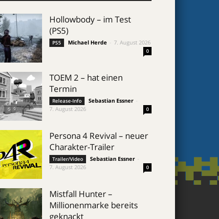
Hollowbody – im Test
(PS5)
Michael Herde
-
7. August 2026
PS5
0
TOEM 2 – hat einen
Termin
Sebastian Essner
-
Release-Info
7. August 2026
0
Persona 4 Revival – neuer
Charakter-Trailer
Sebastian Essner
-
Trailer/Video
7. August 2026
0
Mistfall Hunter –
Millionenmarke bereits
geknackt