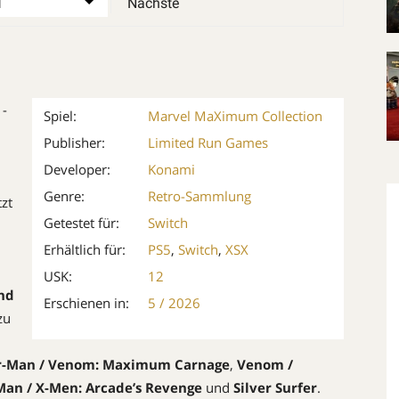
Nächste
 ­
Spiel:
Marvel MaXimum Collection
Publisher:
Limited Run Games
Developer:
Konami
Genre:
Retro-Sammlung
tzt
Getestet für:
Switch
Erhältlich für:
PS5
,
Switch
,
XSX
USK:
12
nd
Erschienen in:
5 / 2026
zu
r-Man / Venom: Maximum Carnage
,
Venom /
Man / X-Men: Arcade’s Revenge
und
Silver Surfer
.