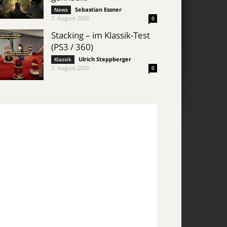
Sebastian Essner
-
News
7. August 2026
0
Stacking – im Klassik-Test
(PS3 / 360)
Ulrich Steppberger
-
Klassik
7. August 2026
0