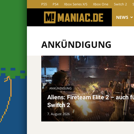
PS5
PS4
Xbox Series X/S
Xbox One
Switch 2
MANIAC.d
NEWS
ANKÜNDIGUNG
ANKÜNDIGUNG
Aliens: Fireteam Elite 2 – auch f
Switch 2
7. August 2026