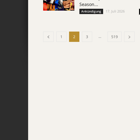
Season...
17. Juli 2026
Ankündigung
...
1
2
3
519