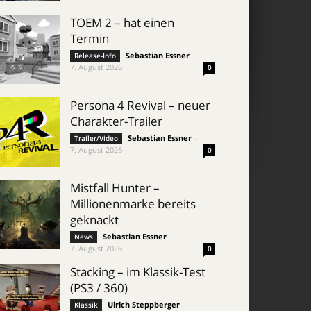
TOEM 2 – hat einen
Termin
Sebastian Essner
-
Release-Info
7. August 2026
0
Persona 4 Revival – neuer
Charakter-Trailer
Sebastian Essner
-
Trailer/Video
7. August 2026
0
Mistfall Hunter –
Millionenmarke bereits
geknackt
Sebastian Essner
-
News
7. August 2026
0
Stacking – im Klassik-Test
(PS3 / 360)
Ulrich Steppberger
-
Klassik