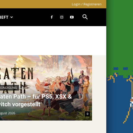
Login / Registrieren
HEFT
KÜNDIGUNG
aten Path – für PS5, XSX &
itch vorgestellt
ugust 2026
0