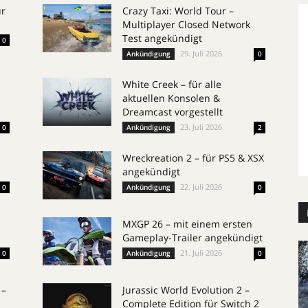
ür
Crazy Taxi: World Tour –
Multiplayer Closed Network
Test angekündigt
0
29. Juli 2026
Ankündigung
0
White Creek – für alle
aktuellen Konsolen &
Dreamcast vorgestellt
23. Juli 2026
0
Ankündigung
2
Wreckreation 2 – für PS5 & XSX
angekündigt
22. Juli 2026
0
Ankündigung
0
MXGP 26 – mit einem ersten
Gameplay-Trailer angekündigt
21. Juli 2026
0
Ankündigung
0
 –
Jurassic World Evolution 2 –
Complete Edition für Switch 2