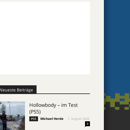
Neueste Beiträge
Hollowbody – im Test
(PS5)
Michael Herde
-
7. August 2026
PS5
0