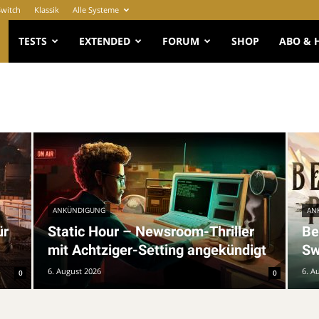
Switch
Klassik
Alle Systeme
e
TESTS
EXTENDED
FORUM
SHOP
ABO & 
ANKÜNDIGUNG
AN
ür
Static Hour – Newsroom-Thriller
Be
mit Achtziger-Setting angekündigt
Sw
6. August 2026
6. A
0
0