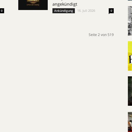
angekündigt
16. Juli 2026
0
Ankündigung
0
Seite 2 von 519