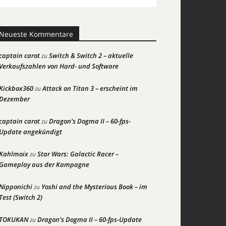
Neueste Kommentare
captain carot
Switch & Switch 2 – aktuelle
zu
Verkaufszahlen von Hard- und Software
Kickbox360
Attack on Titan 3 – erscheint im
zu
Dezember
captain carot
Dragon’s Dogma II – 60-fps-
zu
Update angekündigt
Kahlmoix
Star Wars: Galactic Racer –
zu
Gameplay aus der Kampagne
Nipponichi
Yoshi and the Mysterious Book – im
zu
Test (Switch 2)
TOKUKAN
Dragon’s Dogma II – 60-fps-Update
zu