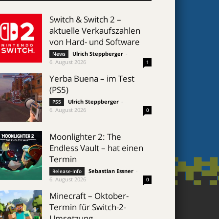
Switch & Switch 2 –
aktuelle Verkaufszahlen
von Hard- und Software
Ulrich Steppberger
-
News
6. August 2026
1
Yerba Buena – im Test
(PS5)
Ulrich Steppberger
-
PS5
6. August 2026
0
Moonlighter 2: The
Endless Vault – hat einen
Termin
Sebastian Essner
-
Release-Info
6. August 2026
0
Minecraft – Oktober-
Termin für Switch-2-
Umsetzung