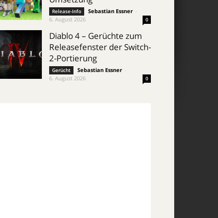
Sebastian Essner
-
Release-Info
6. August 2026
0
Diablo 4 – Gerüchte zum
Releasefenster der Switch-
2-Portierung
Sebastian Essner
-
Gerücht
6. August 2026
0