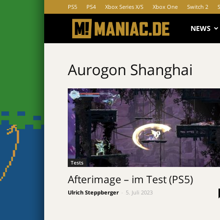
PS5
PS4
Xbox Series X/S
Xbox One
Switch 2
MANIAC.d
NEWS
Aurogon Shanghai
Tests
Afterimage – im Test (PS5)
Ulrich Steppberger
-
5. Juli 2023