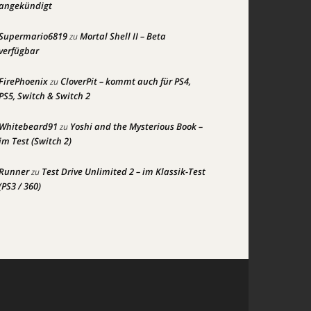
angekündigt
Supermario6819
Mortal Shell II – Beta
zu
verfügbar
FirePhoenix
CloverPit – kommt auch für PS4,
zu
PS5, Switch & Switch 2
Whitebeard91
Yoshi and the Mysterious Book –
zu
im Test (Switch 2)
Runner
Test Drive Unlimited 2 – im Klassik-Test
zu
(PS3 / 360)