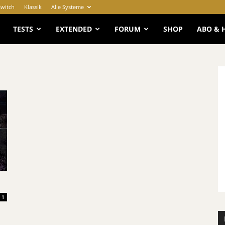
Switch
Klassik
Alle Systeme
e
TESTS
EXTENDED
FORUM
SHOP
ABO & 
1