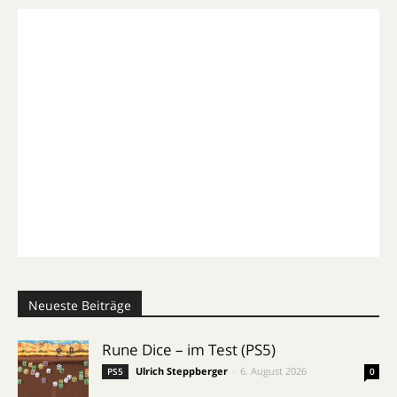
Neueste Beiträge
Rune Dice – im Test (PS5)
Ulrich Steppberger
-
6. August 2026
PS5
0