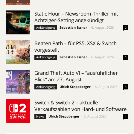
Static Hour – Newsroom-Thriller mit
Achtziger-Setting angekündigt
Sebastian Essner
-
6. August 2026
Ankündigung
0
Beaten Path – für PS5, XSX & Switch
vorgestellt
Sebastian Essner
-
6. August 2026
Ankündigung
0
Grand Theft Auto VI – “ausführlicher
Blick” am 27. August
Ulrich Steppberger
-
6. August 2026
Ankündigung
8
Switch & Switch 2 – aktuelle
Verkaufszahlen von Hard- und Software
Ulrich Steppberger
-
6. August 2026
News
4