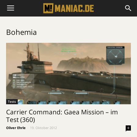
Bohemia
Tests
Carrier Command: Gaea Mission – im
Test (360)
Oliver Ehrle
-
19. Oktober 2012
0