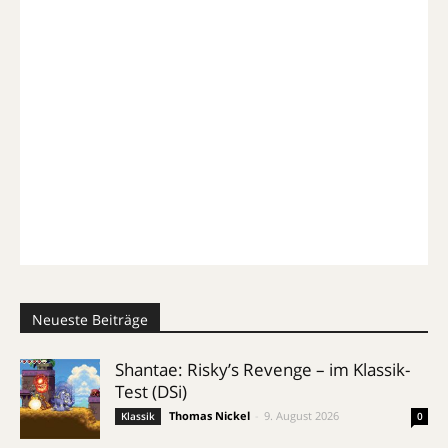
Neueste Beiträge
Shantae: Risky’s Revenge – im Klassik-
Test (DSi)
Thomas Nickel
-
9. August 2026
Klassik
0