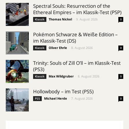
Spectral Souls: Resurrection of the
Ethereal Empires – im Klassik-Test (PSP)
Thomas Nickel
-
9. August 2026
Klassik
0
Pokémon Schwarze & Weiße Edition –
im Klassik-Test (DS)
Oliver Ehrle
-
8. August 2026
Klassik
0
Trinity: Souls of Zill O’ll – im Klassik-Test
(PS3)
Max Wildgruber
-
8. August 2026
Klassik
0
Hollowbody – im Test (PS5)
Michael Herde
-
7. August 2026
PS5
0