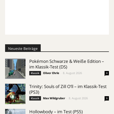
Neueste Beiträge
Pokémon Schwarze & Weiße Edition –
im Klassik-Test (DS)
Oliver Ehrle
-
8. August 2026
Klassik
0
Trinity: Souls of Zill O’ll – im Klassik-Test
(PS3)
Max Wildgruber
-
8. August 2026
Klassik
0
Hollowbody – im Test (PS5)