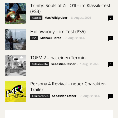
Trinity: Souls of Zill O’ll – im Klassik-Test
(PS3)
Max Wildgruber
-
8. August 2026
Klassik
0
Hollowbody – im Test (PS5)
Michael Herde
-
7. August 2026
PS5
0
TOEM 2 – hat einen Termin
Sebastian Essner
-
7. August 2026
Release-Info
0
Persona 4 Revival – neuer Charakter-
Trailer
Sebastian Essner
-
7. August 2026
Trailer/Video
0