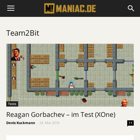
Team2Bit
Tests
Reagan Gorbachev – im Test (XOne)
Denis Kuckmann
-
24. Mai 2016
11