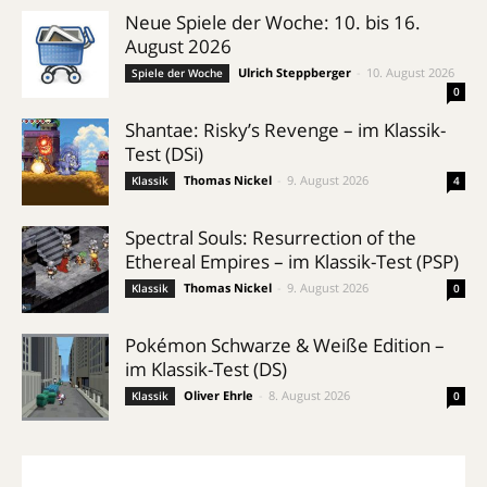
Neue Spiele der Woche: 10. bis 16.
August 2026
Ulrich Steppberger
-
10. August 2026
Spiele der Woche
0
Shantae: Risky’s Revenge – im Klassik-
Test (DSi)
Thomas Nickel
-
9. August 2026
Klassik
4
Spectral Souls: Resurrection of the
Ethereal Empires – im Klassik-Test (PSP)
Thomas Nickel
-
9. August 2026
Klassik
0
Pokémon Schwarze & Weiße Edition –
im Klassik-Test (DS)
Oliver Ehrle
-
8. August 2026
Klassik
0