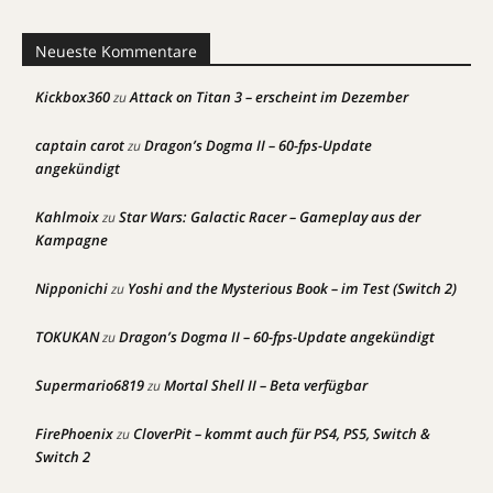
Neueste Kommentare
Kickbox360
Attack on Titan 3 – erscheint im Dezember
zu
captain carot
Dragon’s Dogma II – 60-fps-Update
zu
angekündigt
Kahlmoix
Star Wars: Galactic Racer – Gameplay aus der
zu
Kampagne
Nipponichi
Yoshi and the Mysterious Book – im Test (Switch 2)
zu
TOKUKAN
Dragon’s Dogma II – 60-fps-Update angekündigt
zu
Supermario6819
Mortal Shell II – Beta verfügbar
zu
FirePhoenix
CloverPit – kommt auch für PS4, PS5, Switch &
zu
Switch 2