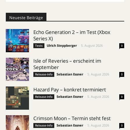
Neueste Beiträge
Echo Generation 2 – im Test (Xbox
Series X)
Ulrich Steppberger
-
5. August 2026
Tests
0
Isle of Reveries – erscheint im
September
Sebastian Essner
-
5. August 2026
Release-Info
0
Hazard Pay – konkret terminiert
Sebastian Essner
-
5. August 2026
Release-Info
0
Crimson Moon – Termin steht fest
Sebastian Essner
-
5. August 2026
Release-Info
0