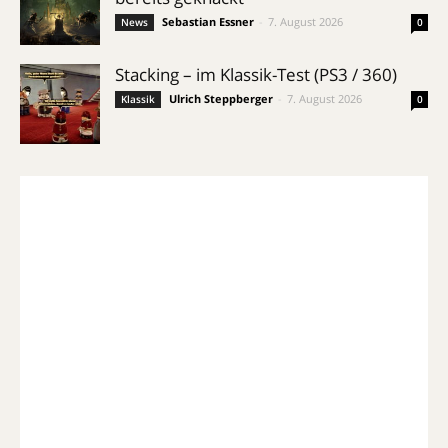
Sebastian Essner
-
7. August 2026
News
0
Stacking – im Klassik-Test (PS3 / 360)
Ulrich Steppberger
-
7. August 2026
Klassik
0