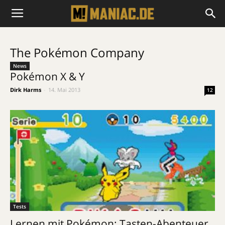
The Pokémon Company
News
Pokémon X & Y
Dirk Harms
-
14. Mai 2013
12
Tests
Lernen mit Pokémon: Tasten-Abenteuer