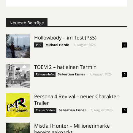
Neueste Beiträge
Hollowbody – im Test (PS5)
Michael Herde
-
7. August 2026
PS5
0
TOEM 2 – hat einen Termin
Sebastian Essner
-
7. August 2026
Release-Info
0
Persona 4 Revival – neuer Charakter-
Trailer
Sebastian Essner
-
7. August 2026
Trailer/Video
0
Mistfall Hunter – Millionenmarke
bereits geknackt