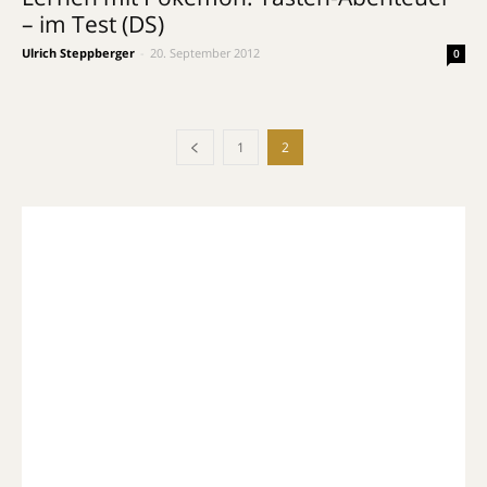
– im Test (DS)
Ulrich Steppberger
-
20. September 2012
0
1
2