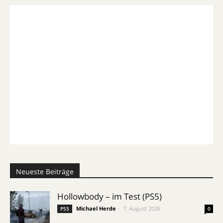
Neueste Beiträge
Hollowbody – im Test (PS5)
Michael Herde
-
7. August 2026
PS5
0