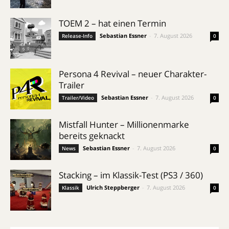
TOEM 2 – hat einen Termin
Sebastian Essner
-
7. August 2026
Release-Info
0
Persona 4 Revival – neuer Charakter-
Trailer
Sebastian Essner
-
7. August 2026
Trailer/Video
0
Mistfall Hunter – Millionenmarke
bereits geknackt
Sebastian Essner
-
7. August 2026
News
0
Stacking – im Klassik-Test (PS3 / 360)
Ulrich Steppberger
-
7. August 2026
Klassik
0