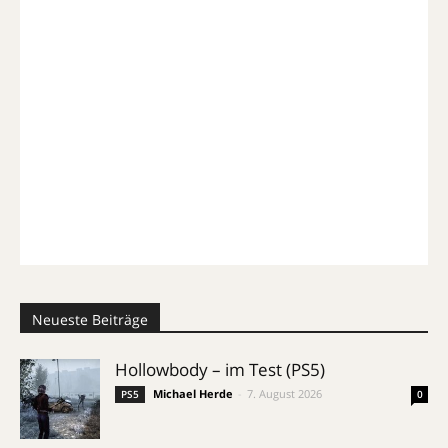
Neueste Beiträge
Hollowbody – im Test (PS5)
Michael Herde
-
7. August 2026
PS5
0