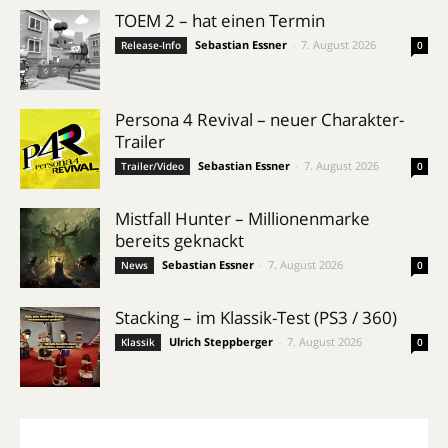
TOEM 2 – hat einen Termin
Sebastian Essner
-
7. August 2026
Release-Info
0
Persona 4 Revival – neuer Charakter-
Trailer
Sebastian Essner
-
7. August 2026
Trailer/Video
0
Mistfall Hunter – Millionenmarke
bereits geknackt
Sebastian Essner
-
7. August 2026
News
0
Stacking – im Klassik-Test (PS3 / 360)
Ulrich Steppberger
-
7. August 2026
Klassik
0