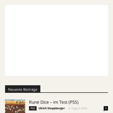
Neueste Beiträge
Rune Dice – im Test (PS5)
Ulrich Steppberger
-
6. August 2026
PS5
0