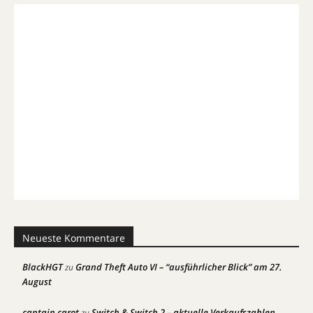
Neueste Kommentare
BlackHGT
Grand Theft Auto VI – “ausführlicher Blick” am 27.
zu
August
captain carot
Switch & Switch 2 – aktuelle Verkaufszahlen
zu