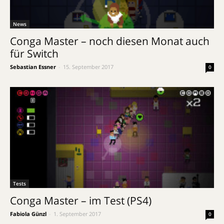
News
Conga Master – noch diesen Monat auch
für Switch
Sebastian Essner
-
15. September 2017
0
Tests
Conga Master – im Test (PS4)
Fabiola Günzl
-
1. September 2017
0