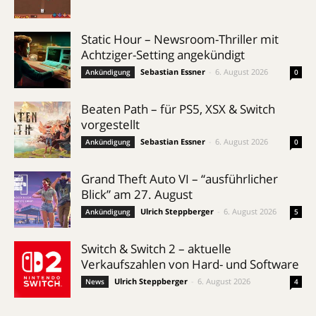
Static Hour – Newsroom-Thriller mit
Achtziger-Setting angekündigt
Sebastian Essner
-
6. August 2026
Ankündigung
0
Beaten Path – für PS5, XSX & Switch
vorgestellt
Sebastian Essner
-
6. August 2026
Ankündigung
0
Grand Theft Auto VI – “ausführlicher
Blick” am 27. August
Ulrich Steppberger
-
6. August 2026
Ankündigung
5
Switch & Switch 2 – aktuelle
Verkaufszahlen von Hard- und Software
Ulrich Steppberger
-
6. August 2026
News
4