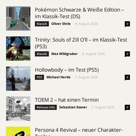
Pokémon Schwarze & Weiße Edition –
im Klassik-Test (DS)
Oliver Ehrle
-
8. August 2026
Klassik
0
Trinity: Souls of Zill O’ll – im Klassik-Test
(PS3)
Max Wildgruber
-
8. August 2026
Klassik
0
Hollowbody – im Test (PS5)
Michael Herde
-
7. August 2026
PS5
0
TOEM 2 – hat einen Termin
Sebastian Essner
-
7. August 2026
Release-Info
0
Persona 4 Revival – neuer Charakter-