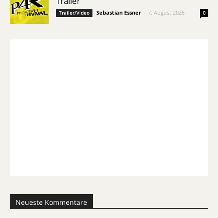
Trailer
Sebastian Essner
-
7. August 2026
Trailer/Video
0
Neueste Kommentare