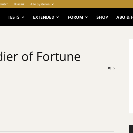
Switch
Klassik
Alle Systeme
e
TESTS
EXTENDED
FORUM
SHOP
ABO & 
dier of Fortune
5