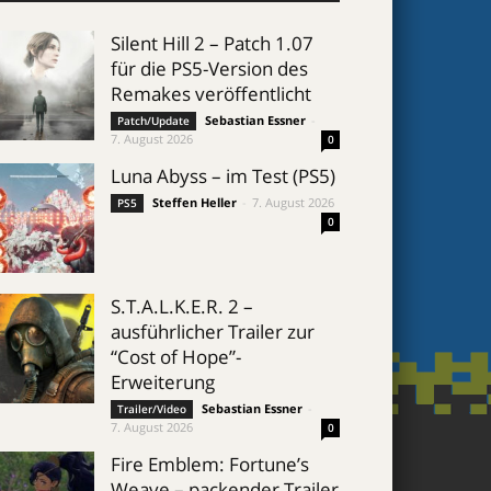
Silent Hill 2 – Patch 1.07
für die PS5-Version des
Remakes veröffentlicht
Sebastian Essner
-
Patch/Update
7. August 2026
0
Luna Abyss – im Test (PS5)
Steffen Heller
-
7. August 2026
PS5
0
S.T.A.L.K.E.R. 2 –
ausführlicher Trailer zur
“Cost of Hope”-
Erweiterung
Sebastian Essner
-
Trailer/Video
7. August 2026
0
Fire Emblem: Fortune’s
Weave – packender Trailer