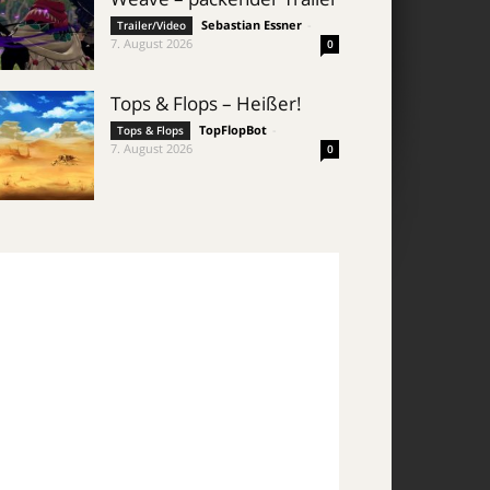
Sebastian Essner
-
Trailer/Video
7. August 2026
0
Tops & Flops – Heißer!
TopFlopBot
-
Tops & Flops
7. August 2026
0