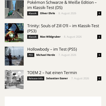
Pokémon Schwarze & Weiße Edition –
im Klassik-Test (DS)
Oliver Ehrle
-
8. August 2026
Klassik
0
Trinity: Souls of Zill O’ll – im Klassik-Test
(PS3)
Max Wildgruber
-
8. August 2026
Klassik
0
Hollowbody – im Test (PS5)
Michael Herde
-
7. August 2026
PS5
0
TOEM 2 – hat einen Termin
Sebastian Essner
-
7. August 2026
Release-Info
0