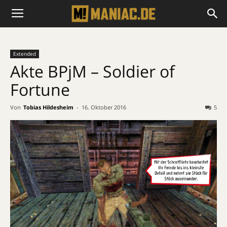
Extended
Akte BPjM – Soldier of
Fortune
Von
Tobias Hildesheim
-
16. Oktober 2016
5