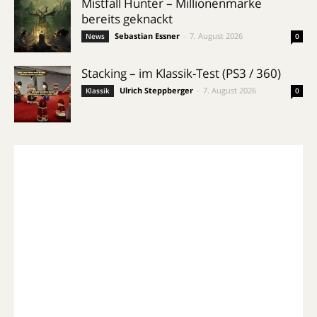
Mistfall Hunter – Millionenmarke
bereits geknackt
Sebastian Essner
-
7. August 2026
News
0
Stacking – im Klassik-Test (PS3 / 360)
Ulrich Steppberger
-
7. August 2026
Klassik
0