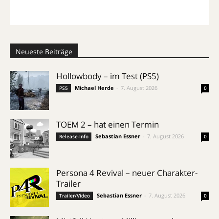
Neueste Beiträge
Hollowbody – im Test (PS5)
Michael Herde
-
7. August 2026
PS5
0
TOEM 2 – hat einen Termin
Sebastian Essner
-
7. August 2026
Release-Info
0
Persona 4 Revival – neuer Charakter-
Trailer
Sebastian Essner
-
7. August 2026
Trailer/Video
0