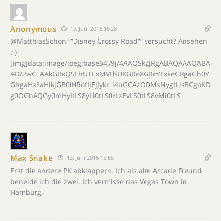
Anonymous
13. Juni 2016 16:28
@MatthiasSchon “”Disney Crossy Road”” versucht? Ansehen
:-)
[img]data:image/jpeg;base64,/9j/4AAQSkZJRgABAQAAAQABA
AD/2wCEAAkGBxQSEhUTExMVFhUXGRoXGRcYFxkeGRgaGh0Y
GhgaHx8aHikjGB0lHRofIjEjJykrLi4uGCAzODMsNygtLisBCgoKD
g0OGhAQGy0mHyItLS8yLi0tLS0rLzEvLS0tLS8vMi0tLS
Max Snake
13. Juni 2016 15:56
Erst die andere PK abklappern. Ich als alte Arcade Freund
beneide ich die zwei. Ich vermisse das Vegas Town in
Hamburg.