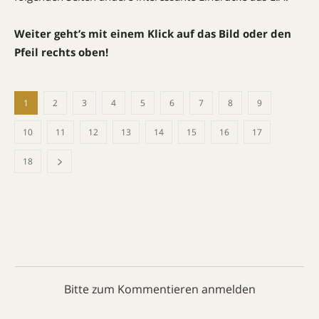
Weiter geht’s mit einem Klick auf das Bild oder den
Pfeil rechts oben!
1
2
3
4
5
6
7
8
9
10
11
12
13
14
15
16
17
18
Bitte zum Kommentieren anmelden