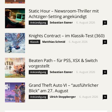
Static Hour – Newsroom-Thriller mit
Achtziger-Setting angekündigt
Sebastian Essner
-
6. August 2026
Ankündigung
0
Knights Contract – im Klassik-Test (360)
Matthias Schmid
-
6. August 2026
Klassik
0
Beaten Path – für PS5, XSX & Switch
vorgestellt
Sebastian Essner
-
6. August 2026
Ankündigung
0
Grand Theft Auto VI – “ausführlicher
Blick” am 27. August
Ulrich Steppberger
-
6. August 2026
Ankündigung
9