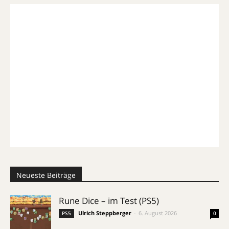
Neueste Beiträge
Rune Dice – im Test (PS5)
Ulrich Steppberger
-
6. August 2026
PS5
0