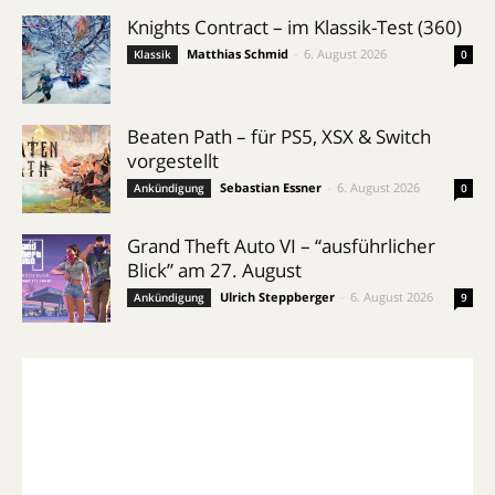
Knights Contract – im Klassik-Test (360)
Matthias Schmid
-
6. August 2026
Klassik
0
Beaten Path – für PS5, XSX & Switch
vorgestellt
Sebastian Essner
-
6. August 2026
Ankündigung
0
Grand Theft Auto VI – “ausführlicher
Blick” am 27. August
Ulrich Steppberger
-
6. August 2026
Ankündigung
9