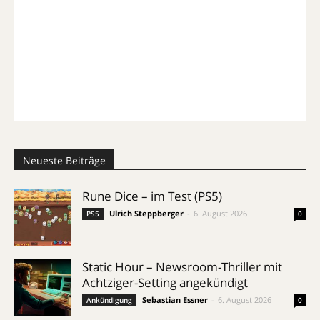
Neueste Beiträge
Rune Dice – im Test (PS5)
Ulrich Steppberger
-
6. August 2026
PS5
0
Static Hour – Newsroom-Thriller mit
Achtziger-Setting angekündigt
Sebastian Essner
-
6. August 2026
Ankündigung
0