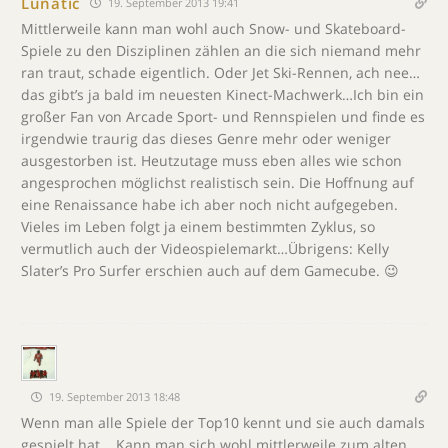
Lunatic
19. September 2013 19:41
Mittlerweile kann man wohl auch Snow- und Skateboard-
Spiele zu den Disziplinen zählen an die sich niemand mehr
ran traut, schade eigentlich. Oder Jet Ski-Rennen, ach nee…
das gibt’s ja bald im neuesten Kinect-Machwerk…Ich bin ein
großer Fan von Arcade Sport- und Rennspielen und finde es
irgendwie traurig das dieses Genre mehr oder weniger
ausgestorben ist. Heutzutage muss eben alles wie schon
angesprochen möglichst realistisch sein. Die Hoffnung auf
eine Re­nais­sance habe ich aber noch nicht aufgegeben.
Vieles im Leben folgt ja einem bestimmten Zyklus, so
vermutlich auch der Videospielemarkt…Übrigens: Kelly
Slater’s Pro Surfer erschien auch auf dem Gamecube. 😉
19. September 2013 18:48
Wenn man alle Spiele der Top10 kennt und sie auch damals
gespielt hat .. Kann man sich wohl mittlerweile zum alten