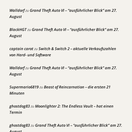
Walldorf
Grand Theft Auto VI – “ausführlicher Blick” am 27.
zu
August
BlackHGT
Grand Theft Auto VI – “ausführlicher Blick” am 27.
zu
August
captain carot
Switch & Switch 2 – aktuelle Verkaufszahlen
zu
von Hard- und Software
Walldorf
Grand Theft Auto VI – “ausführlicher Blick” am 27.
zu
August
Supermario6819
Beast of Reincarnation – die ersten 21
zu
Minuten
ghostdog83
Moonlighter 2: The Endless Vault – hat einen
zu
Termin
ghostdog83
Grand Theft Auto VI – “ausführlicher Blick” am 27.
zu
August