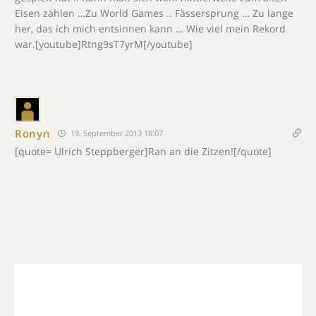
Eisen zählen …Zu World Games .. Fässersprung … Zu lange
her, das ich mich entsinnen kann … Wie viel mein Rekord
war.[youtube]Rtng9sT7yrM[/youtube]
Ronyn
19. September 2013 18:07
[quote= Ulrich Steppberger]Ran an die Zitzen![/quote]