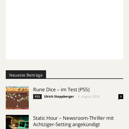
Neueste Beiträge
Rune Dice – im Test (PS5)
Ulrich Steppberger
-
6. August 2026
PS5
0
Static Hour – Newsroom-Thriller mit
Achtziger-Setting angekündigt