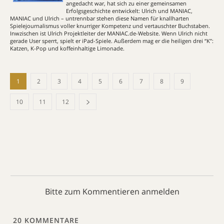
angedacht war, hat sich zu einer gemeinsamen
Erfolgsgeschichte entwickelt: Ulrich und MANIAC,
MANIAC und Ulrich – untrennbar stehen diese Namen für knallharten
Spielejournalismus voller knurriger Kompetenz und vertauschter Buchstaben.
Inwzischen ist Ulrich Projektleiter der MANIAC.de-Website. Wenn Ulrich nicht
gerade User sperrt, spielt er iPad-Spiele. Außerdem mag er die heiligen drei “K”:
Katzen, K-Pop und koffeinhaltige Limonade.
1
2
3
4
5
6
7
8
9
10
11
12
Bitte zum Kommentieren anmelden
20
KOMMENTARE