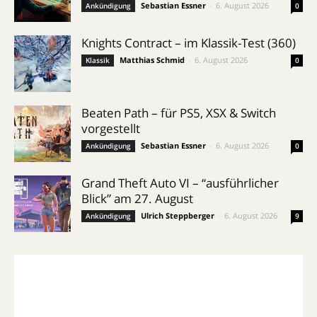
Sebastian Essner
-
6. August 2026
Ankündigung
0
Knights Contract – im Klassik-Test (360)
Matthias Schmid
-
6. August 2026
Klassik
0
Beaten Path – für PS5, XSX & Switch
vorgestellt
Sebastian Essner
-
6. August 2026
Ankündigung
0
Grand Theft Auto VI – “ausführlicher
Blick” am 27. August
Ulrich Steppberger
-
6. August 2026
Ankündigung
9