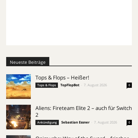
Neueste Beiträge
Tops & Flops – Heißer!
TopFlopBot
-
7. August 2026
Tops & Flops
0
Aliens: Fireteam Elite 2 – auch für Switch
2
Sebastian Essner
-
7. August 2026
Ankündigung
0