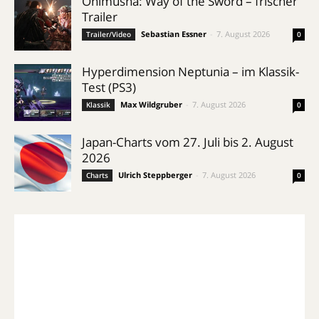
Onimusha: Way of the Sword – frischer
Trailer
Sebastian Essner
-
7. August 2026
Trailer/Video
0
Hyperdimension Neptunia – im Klassik-
Test (PS3)
Max Wildgruber
-
7. August 2026
Klassik
0
Japan-Charts vom 27. Juli bis 2. August
2026
Ulrich Steppberger
-
7. August 2026
Charts
0