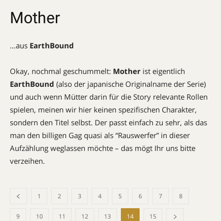
Mother
…aus
EarthBound
Okay, nochmal geschummelt:
Mother
ist eigentlich
EarthBound
(also der japanische Originalname der Serie)
und auch wenn Mütter darin für die Story relevante Rollen
spielen, meinen wir hier keinen spezifischen Charakter,
sondern den Titel selbst. Der passt einfach zu sehr, als das
man den billigen Gag quasi als “Rauswerfer” in dieser
Aufzählung weglassen möchte – das mögt Ihr uns bitte
verzeihen.
1
2
3
4
5
6
7
8
9
10
11
12
13
14
15