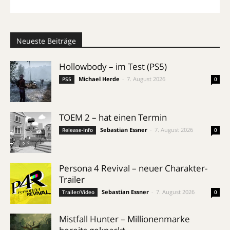
Neueste Beiträge
Hollowbody – im Test (PS5)
Michael Herde
-
7. August 2026
PS5
0
TOEM 2 – hat einen Termin
Sebastian Essner
-
7. August 2026
Release-Info
0
Persona 4 Revival – neuer Charakter-
Trailer
Sebastian Essner
-
7. August 2026
Trailer/Video
0
Mistfall Hunter – Millionenmarke