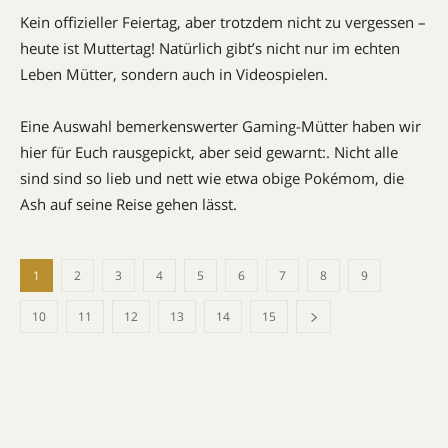
Kein offizieller Feiertag, aber trotzdem nicht zu vergessen –
heute ist Muttertag! Natürlich gibt’s nicht nur im echten
Leben Mütter, sondern auch in Videospielen.
Eine Auswahl bemerkenswerter Gaming-Mütter haben wir
hier für Euch rausgepickt, aber seid gewarnt:. Nicht alle
sind sind so lieb und nett wie etwa obige Pokémom, die
Ash auf seine Reise gehen lässt.
1
2
3
4
5
6
7
8
9
10
11
12
13
14
15