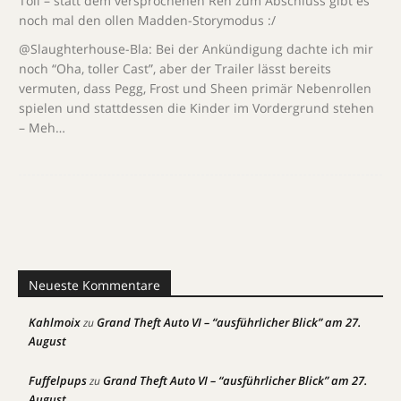
Toll – statt dem versprochenen Reh zum Abschluss gibt es
noch mal den ollen Madden-Storymodus :/
@Slaughterhouse-Bla: Bei der Ankündigung dachte ich mir
noch “Oha, toller Cast”, aber der Trailer lässt bereits
vermuten, dass Pegg, Frost und Sheen primär Nebenrollen
spielen und stattdessen die Kinder im Vordergrund stehen
– Meh…
Neueste Kommentare
Kahlmoix
Grand Theft Auto VI – “ausführlicher Blick” am 27.
zu
August
Fuffelpups
Grand Theft Auto VI – “ausführlicher Blick” am 27.
zu
August