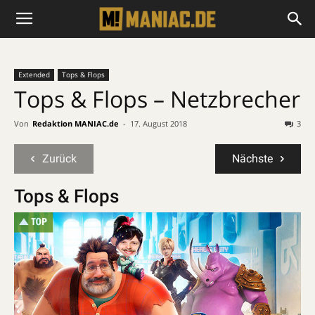
Extended
Tops & Flops
Tops & Flops – Netzbrecher
Von
Redaktion MANIAC.de
-
17. August 2018
3
Zurück
Nächste
Tops & Flops