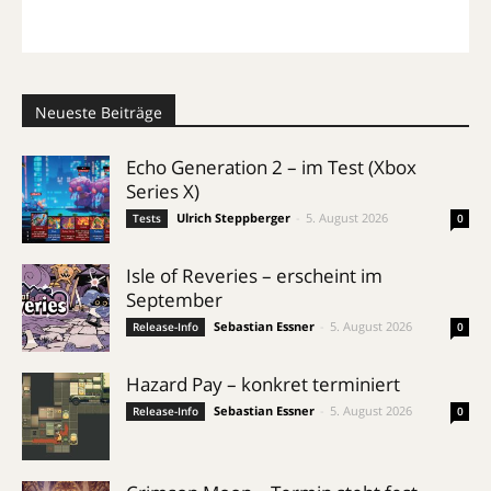
Neueste Beiträge
Echo Generation 2 – im Test (Xbox
Series X)
Ulrich Steppberger
-
5. August 2026
Tests
0
Isle of Reveries – erscheint im
September
Sebastian Essner
-
5. August 2026
Release-Info
0
Hazard Pay – konkret terminiert
Sebastian Essner
-
5. August 2026
Release-Info
0