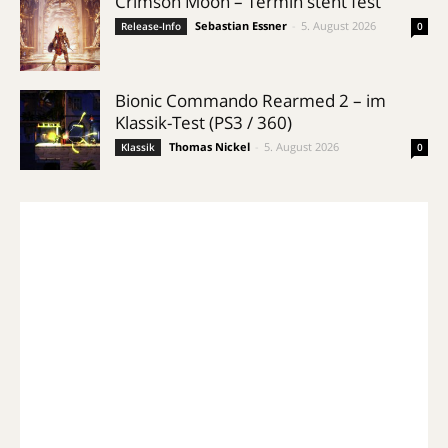
Crimson Moon – Termin steht fest
Sebastian Essner
-
5. August 2026
Release-Info
0
Bionic Commando Rearmed 2 – im
Klassik-Test (PS3 / 360)
Thomas Nickel
-
5. August 2026
Klassik
0