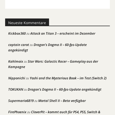
Neueste Kommentare
Kickbox360
Attack on Titan 3 – erscheint im Dezember
zu
captain carot
Dragon’s Dogma II – 60-fps-Update
zu
angekündigt
Kahlmoix
Star Wars: Galactic Racer – Gameplay aus der
zu
Kampagne
Nipponichi
Yoshi and the Mysterious Book – im Test (Switch 2)
zu
TOKUKAN
Dragon’s Dogma II – 60-fps-Update angekündigt
zu
Supermario6819
Mortal Shell II – Beta verfügbar
zu
FirePhoenix
CloverPit – kommt auch für PS4, PS5, Switch &
zu