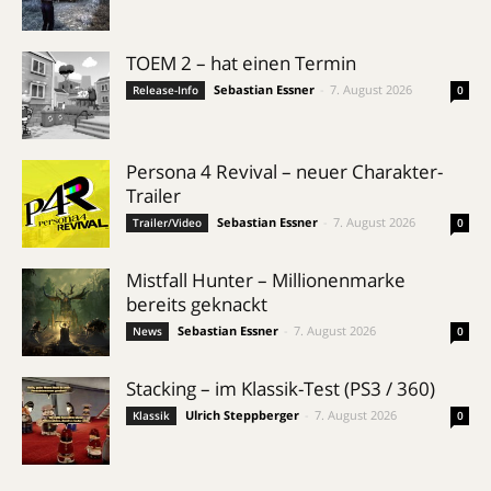
TOEM 2 – hat einen Termin
Sebastian Essner
-
7. August 2026
Release-Info
0
Persona 4 Revival – neuer Charakter-
Trailer
Sebastian Essner
-
7. August 2026
Trailer/Video
0
Mistfall Hunter – Millionenmarke
bereits geknackt
Sebastian Essner
-
7. August 2026
News
0
Stacking – im Klassik-Test (PS3 / 360)
Ulrich Steppberger
-
7. August 2026
Klassik
0