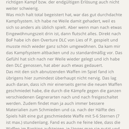
richtigen Kampf bzw. der endgültigen Erlösung auch nicht
weiter schwierig.
Was mich halt total begeistert hat, war das gut durchdachte
Kampfsystem. Ich habe ne Weile damit gehadert, weil es
sich so anders als üblich spielt. Aber wenn man nach etwas
Eingewöhnungszeit drin ist, dann flutscht alles. Direkt nach
BoF habe ich den Overture DLC von Lies of P. gespielt und
musste mich wieder ganz schön umgewöhnen. Da kam mir
das Kampfsystem altbacken und zu standardmäßig vor. Das
Gefühl hat sich nach ner Weile wieder gelegt und ich habe
den DLC genossen, hat aber auch etwas gedauert.
Das mit den sich abnutzenden Waffen im Spiel fand ich
übrigens hier zumindest überhaupt nicht nervig. Das lag
auch daran, dass ich mir einerseits gerne die neuen Waffen
geschmiedet habe, die durch die Kämpfe gegen die ganzen
verschiedenen Gegnerarten nach und nach freigeschaltet
werden. Zudem findet man ja auch immer bessere
Materialien zum Schmieden und ca. nach der Hälfte des
Spiels hält eine gut geschmiedete Waffe mit 5-6 Sternen (7
ist max.) stundenlang. Fand es auch ne feine Idee, dass die
Waffen im Ranking aufsteigen, je länger man sie nutzt und