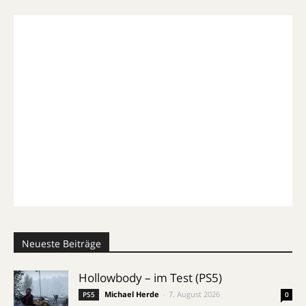
Neueste Beiträge
Hollowbody – im Test (PS5)
Michael Herde
-
7. August 2026
PS5
0