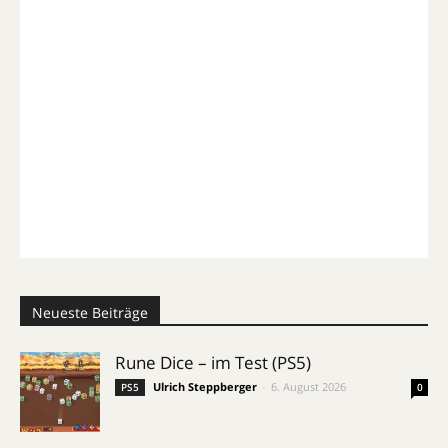
Neueste Beiträge
Rune Dice – im Test (PS5)
Ulrich Steppberger
-
6. August 2026
PS5
0