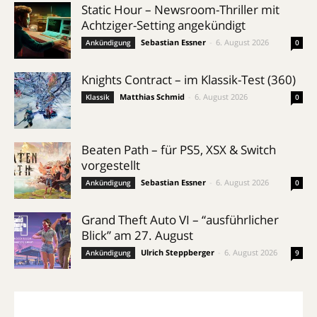
Static Hour – Newsroom-Thriller mit
Achtziger-Setting angekündigt
Sebastian Essner
-
6. August 2026
Ankündigung
0
Knights Contract – im Klassik-Test (360)
Matthias Schmid
-
6. August 2026
Klassik
0
Beaten Path – für PS5, XSX & Switch
vorgestellt
Sebastian Essner
-
6. August 2026
Ankündigung
0
Grand Theft Auto VI – “ausführlicher
Blick” am 27. August
Ulrich Steppberger
-
6. August 2026
Ankündigung
9