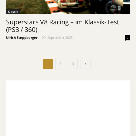
Klassik
Superstars V8 Racing – im Klassik-Test
(PS3 / 360)
Ulrich Steppberger
-
29. September 2025
0
1
2
3