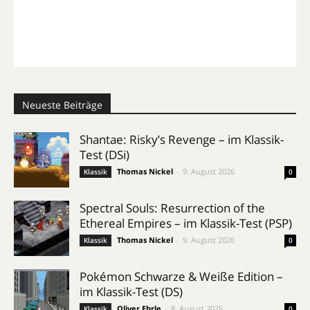
Neueste Beiträge
Shantae: Risky’s Revenge – im Klassik-
Test (DSi)
Thomas Nickel
-
9. August 2026
Klassik
0
Spectral Souls: Resurrection of the
Ethereal Empires – im Klassik-Test (PSP)
Thomas Nickel
-
9. August 2026
Klassik
0
Pokémon Schwarze & Weiße Edition –
im Klassik-Test (DS)
Oliver Ehrle
-
8. August 2026
Klassik
0