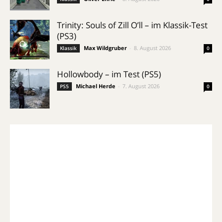
Trinity: Souls of Zill O’ll – im Klassik-Test
(PS3)
Max Wildgruber
-
8. August 2026
Klassik
0
Hollowbody – im Test (PS5)
Michael Herde
-
7. August 2026
PS5
0