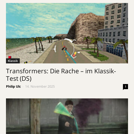
Klassik
Transformers: Die Rache – im Klassik-
Test (DS)
Philip Ulc
-
14. November 2025
1