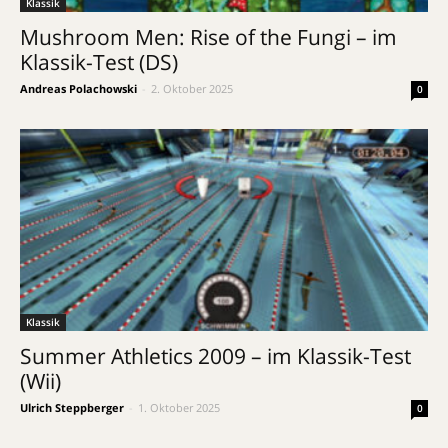
Klassik
Mushroom Men: Rise of the Fungi – im
Klassik-Test (DS)
Andreas Polachowski
-
2. Oktober 2025
0
Klassik
Summer Athletics 2009 – im Klassik-Test
(Wii)
Ulrich Steppberger
-
1. Oktober 2025
0