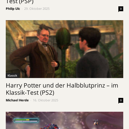
Test (PSP)
Philip Ulc
-
29. Oktober 2025
0
Klassik
Harry Potter und der Halbblutprinz – im
Klassik-Test (PS2)
Michael Herde
-
16. Oktober 2025
0