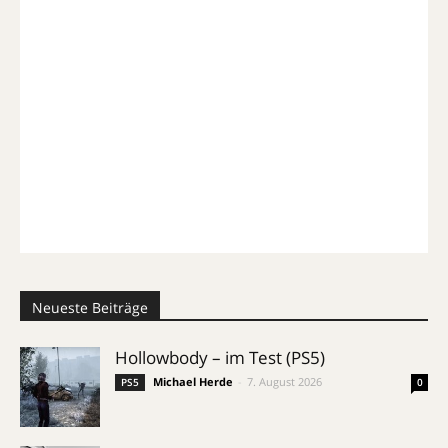
Neueste Beiträge
Hollowbody – im Test (PS5)
Michael Herde
-
7. August 2026
PS5
0