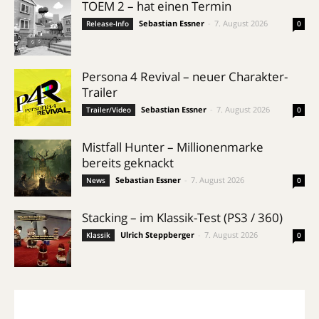
TOEM 2 – hat einen Termin
Sebastian Essner
-
7. August 2026
Release-Info
0
Persona 4 Revival – neuer Charakter-
Trailer
Sebastian Essner
-
7. August 2026
Trailer/Video
0
Mistfall Hunter – Millionenmarke
bereits geknackt
Sebastian Essner
-
7. August 2026
News
0
Stacking – im Klassik-Test (PS3 / 360)
Ulrich Steppberger
-
7. August 2026
Klassik
0