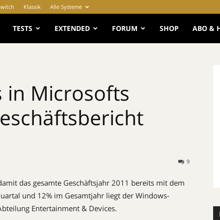
Switch
Klassik
Alle Systeme
e
TESTS
EXTENDED
FORUM
SHOP
ABO & 
in Microsofts
Geschäftsbericht
9
 damit das gesamte Geschäftsjahr 2011 bereits mit dem
Quartal und 12% im Gesamtjahr liegt der Windows-
Abteilung Entertainment & Devices.