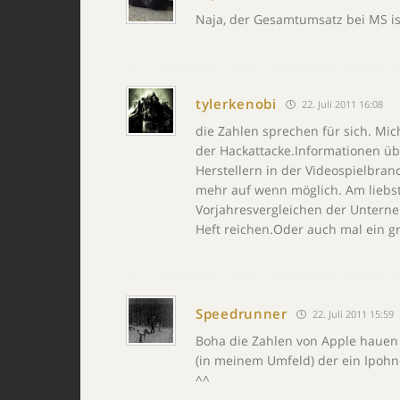
Naja, der Gesamtumsatz bei MS ist 
tylerkenobi
22. Juli 2011 16:08
die Zahlen sprechen für sich. Mich
der Hackattacke.Informationen ü
Herstellern in der Videospielbran
mehr auf wenn möglich. Am liebste
Vorjahresvergleichen der Unterneh
Heft reichen.Oder auch mal ein g
Speedrunner
22. Juli 2011 15:59
Boha die Zahlen von Apple hauen
(in meinem Umfeld) der ein Ipohn
^^