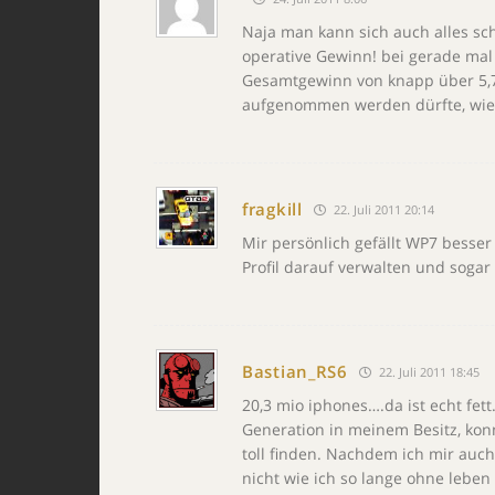
Naja man kann sich auch alles sch
operative Gewinn! bei gerade mal 
Gesamtgewinn von knapp über 5,7 
aufgenommen werden dürfte, wie 
fragkill
22. Juli 2011 20:14
Mir persönlich gefällt WP7 besser 
Profil darauf verwalten und soga
Bastian_RS6
22. Juli 2011 18:45
20,3 mio iphones….da ist echt fett
Generation in meinem Besitz, kon
toll finden. Nachdem ich mir auch
nicht wie ich so lange ohne leben