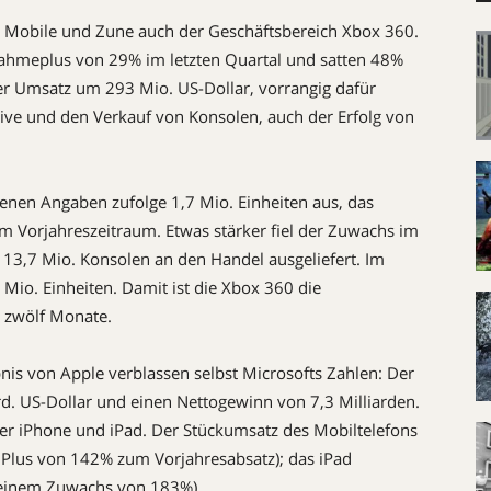
 Mobile und Zune auch der Geschäftsbereich Xbox 360.
nnahmeplus von 29% im letzten Quartal und satten 48%
er Umsatz um 293 Mio. US-Dollar, vorrangig dafür
ive und den Verkauf von Konsolen, auch der Erfolg von
igenen Angaben zufolge 1,7 Mio. Einheiten aus, das
m Vorjahreszeitraum. Etwas stärker fiel der Zuwachs im
 13,7 Mio. Konsolen an den Handel ausgeliefert. Im
Mio. Einheiten. Damit ist die Xbox 360 die
n zwölf Monate.
nis von Apple verblassen selbst Microsofts Zahlen: Der
d. US-Dollar und einen Nettogewinn von 7,3 Milliarden.
ler iPhone und iPad. Der Stückumsatz des Mobiltelefons
m Plus von 142% zum Vorjahresabsatz); das iPad
t einem Zuwachs von 183%).