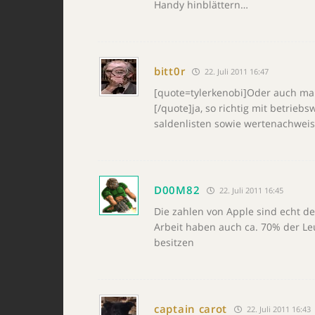
Handy hinblättern…
bitt0r
22. Juli 2011 16:47
[quote=tylerkenobi]Oder auch mal
[/quote]ja, so richtig mit betrie
saldenlisten sowie wertenachwei
D00M82
22. Juli 2011 16:45
Die zahlen von Apple sind echt de
Arbeit haben auch ca. 70% der Leut
besitzen
captain carot
22. Juli 2011 16:43