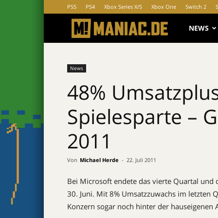
PS5
PS4
Xbox Series X/S
Xbox One
Switch 2
MANIAC.d
NEWS
News
48% Umsatzplus 
Spielesparte – 
2011
Von
Michael Herde
-
22. Juli 2011
Bei Microsoft endete das vierte Quartal und
30. Juni. Mit 8% Umsatzzuwachs im letzten 
Konzern sogar noch hinter der hauseigenen 