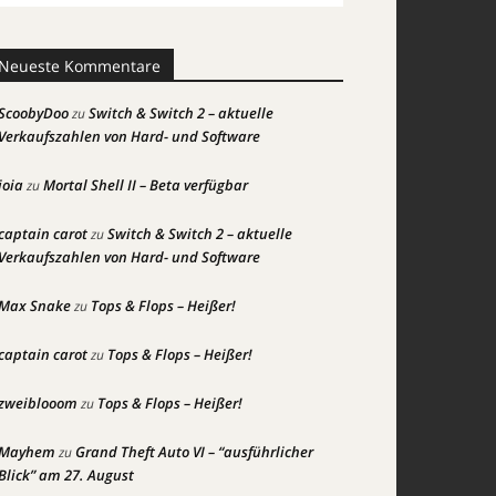
Neueste Kommentare
ScoobyDoo
Switch & Switch 2 – aktuelle
zu
Verkaufszahlen von Hard- und Software
joia
Mortal Shell II – Beta verfügbar
zu
captain carot
Switch & Switch 2 – aktuelle
zu
Verkaufszahlen von Hard- und Software
Max Snake
Tops & Flops – Heißer!
zu
captain carot
Tops & Flops – Heißer!
zu
zweiblooom
Tops & Flops – Heißer!
zu
Mayhem
Grand Theft Auto VI – “ausführlicher
zu
Blick” am 27. August