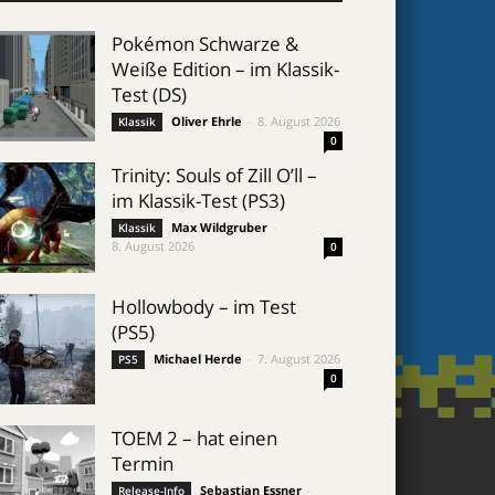
Pokémon Schwarze &
Weiße Edition – im Klassik-
Test (DS)
Oliver Ehrle
-
8. August 2026
Klassik
0
Trinity: Souls of Zill O’ll –
im Klassik-Test (PS3)
Max Wildgruber
-
Klassik
8. August 2026
0
Hollowbody – im Test
(PS5)
Michael Herde
-
7. August 2026
PS5
0
TOEM 2 – hat einen
Termin
Sebastian Essner
-
Release-Info