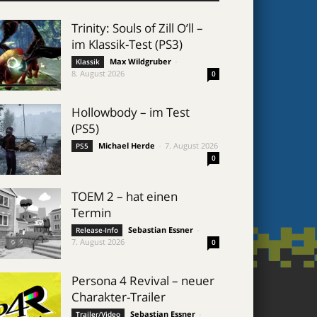
Trinity: Souls of Zill O’ll –
im Klassik-Test (PS3)
Max Wildgruber
-
Klassik
8. August 2026
0
Hollowbody – im Test
(PS5)
Michael Herde
-
7. August 2026
PS5
0
TOEM 2 – hat einen
Termin
Sebastian Essner
-
Release-Info
7. August 2026
0
Persona 4 Revival – neuer
Charakter-Trailer
Sebastian Essner
-
Trailer/Video