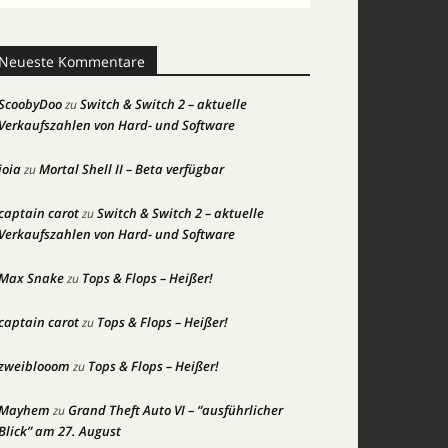
Neueste Kommentare
ScoobyDoo
Switch & Switch 2 – aktuelle
zu
Verkaufszahlen von Hard- und Software
joia
Mortal Shell II – Beta verfügbar
zu
captain carot
Switch & Switch 2 – aktuelle
zu
Verkaufszahlen von Hard- und Software
Max Snake
Tops & Flops – Heißer!
zu
captain carot
Tops & Flops – Heißer!
zu
zweiblooom
Tops & Flops – Heißer!
zu
Mayhem
Grand Theft Auto VI – “ausführlicher
zu
Blick” am 27. August