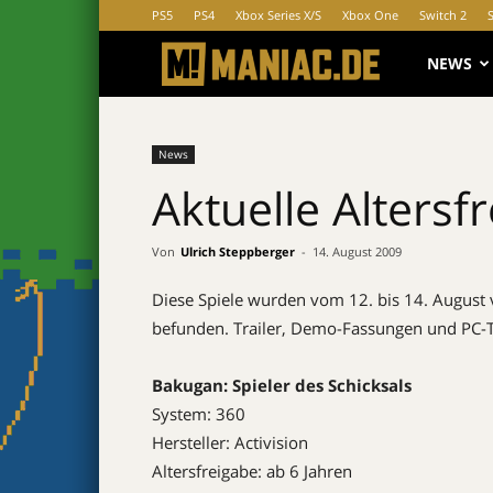
PS5
PS4
Xbox Series X/S
Xbox One
Switch 2
MANIAC.d
NEWS
News
Aktuelle Altersf
Von
Ulrich Steppberger
-
14. August 2009
Diese Spiele wurden vom 12. bis 14. August v
befunden. Trailer, Demo-Fassungen und PC-Tite
Bakugan: Spieler des Schicksals
System: 360
Hersteller: Activision
Altersfreigabe: ab 6 Jahren