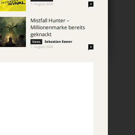
7. August 2026
0
Mistfall Hunter –
Millionenmarke bereits
geknackt
Sebastian Essner
-
News
7. August 2026
0