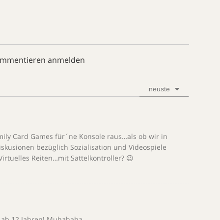
ommentieren anmelden
neuste
amily Card Games für´ne Konsole raus…als ob wir in
skusionen bezüglich Sozialisation und Videospiele
rtuelles Reiten…mit Sattelkontroller? 😉
 D ab 12 Jahren! Muhahaha