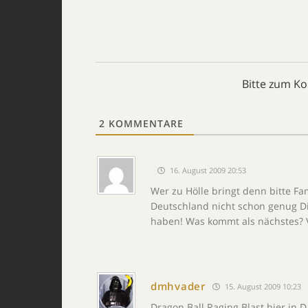
Bitte zum K
2
KOMMENTARE
16. August 2009 20:53
Wer zu Hölle bringt denn bitte F
Deutschland nicht schon genug Di
haben! Was kommt als nächstes? Vi
dmhvader
15. August 2009 10:23
Dragon Ball Raging Blast hier in