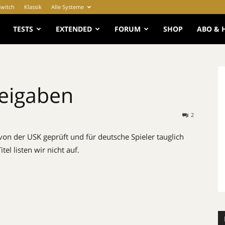
Switch
Klassik
Alle Systeme
e
TESTS
EXTENDED
FORUM
SHOP
ABO & 
reigaben
2
on der USK geprüft und für deutsche Spieler tauglich
l listen wir nicht auf.