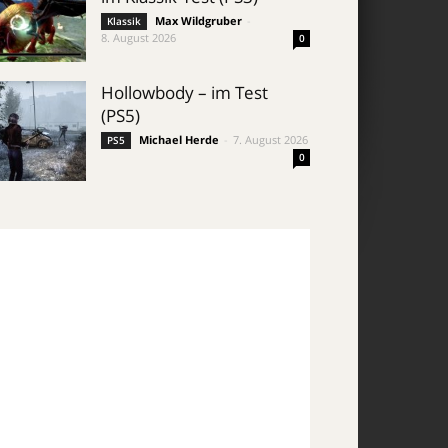
Max Wildgruber
-
Klassik
8. August 2026
0
Hollowbody – im Test
(PS5)
Michael Herde
-
7. August 2026
PS5
0