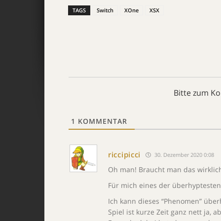
TAGS
Switch
XOne
XSX
Bitte zum K
1
KOMMENTAR
riccipicci
30. Dezember 2020 0:08
Oh man! Braucht man das wirklic
Für mich eines der überhyptesten 
Ich kann dieses “Phenomen” überha
Spiel ist kurze Zeit ganz nett ja