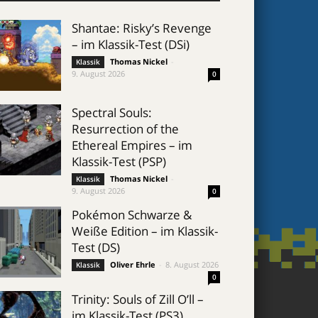
Shantae: Risky’s Revenge
– im Klassik-Test (DSi)
Thomas Nickel
-
Klassik
9. August 2026
0
Spectral Souls:
Resurrection of the
Ethereal Empires – im
Klassik-Test (PSP)
Thomas Nickel
-
Klassik
9. August 2026
0
Pokémon Schwarze &
Weiße Edition – im Klassik-
Test (DS)
Oliver Ehrle
-
8. August 2026
Klassik
0
Trinity: Souls of Zill O’ll –
im Klassik-Test (PS3)