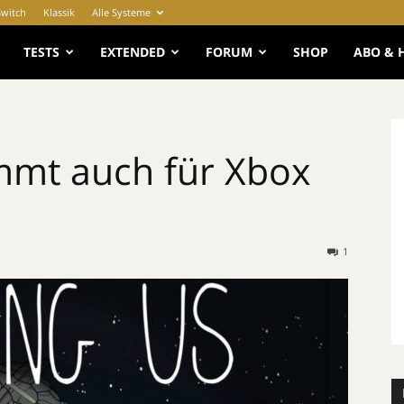
Switch
Klassik
Alle Systeme
e
TESTS
EXTENDED
FORUM
SHOP
ABO & 
mt auch für Xbox
1