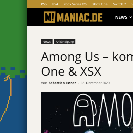
PS5
PS4
Xbox Series X/S
Xbox One
Switch 2
MANIAC.d
NEWS
News
Ankündigung
Among Us – kom
One & XSX
Von
Sebastian Essner
-
18. Dezember 2020