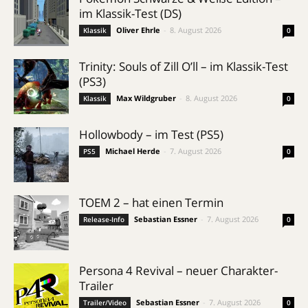
im Klassik-Test (DS)
Oliver Ehrle
-
8. August 2026
Klassik
0
Trinity: Souls of Zill O’ll – im Klassik-Test
(PS3)
Max Wildgruber
-
8. August 2026
Klassik
0
Hollowbody – im Test (PS5)
Michael Herde
-
7. August 2026
PS5
0
TOEM 2 – hat einen Termin
Sebastian Essner
-
7. August 2026
Release-Info
0
Persona 4 Revival – neuer Charakter-
Trailer
Sebastian Essner
-
7. August 2026
Trailer/Video
0