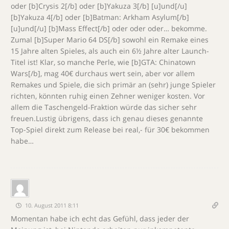
oder [b]Crysis 2[/b] oder [b]Yakuza 3[/b] [u]und[/u]
[b]Yakuza 4[/b] oder [b]Batman: Arkham Asylum[/b]
[u]und[/u] [b]Mass Effect[/b] oder oder oder… bekomme.
Zumal [b]Super Mario 64 DS[/b] sowohl ein Remake eines
15 Jahre alten Spieles, als auch ein 6½ Jahre alter Launch-
Titel ist! Klar, so manche Perle, wie [b]GTA: Chinatown
Wars[/b], mag 40€ durchaus wert sein, aber vor allem
Remakes und Spiele, die sich primär an (sehr) junge Spieler
richten, könnten ruhig einen Zehner weniger kosten. Vor
allem die Taschengeld-Fraktion würde das sicher sehr
freuen.Lustig übrigens, dass ich genau dieses genannte
Top-Spiel direkt zum Release bei real,- für 30€ bekommen
habe…
10. August 2011 8:11
Momentan habe ich echt das Gefühl, dass jeder der