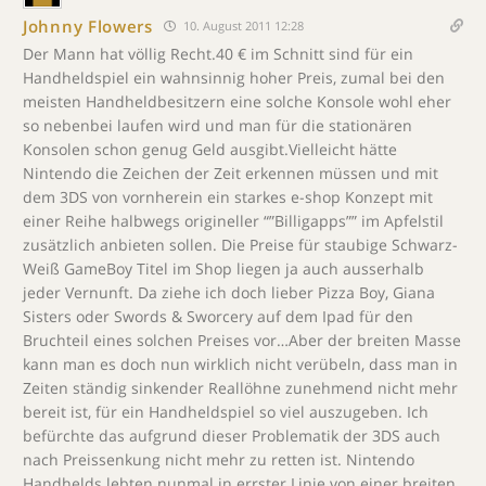
Johnny Flowers
10. August 2011 12:28
Der Mann hat völlig Recht.40 € im Schnitt sind für ein
Handheldspiel ein wahnsinnig hoher Preis, zumal bei den
meisten Handheldbesitzern eine solche Konsole wohl eher
so nebenbei laufen wird und man für die stationären
Konsolen schon genug Geld ausgibt.Vielleicht hätte
Nintendo die Zeichen der Zeit erkennen müssen und mit
dem 3DS von vornherein ein starkes e-shop Konzept mit
einer Reihe halbwegs origineller “”Billigapps”” im Apfelstil
zusätzlich anbieten sollen. Die Preise für staubige Schwarz-
Weiß GameBoy Titel im Shop liegen ja auch ausserhalb
jeder Vernunft. Da ziehe ich doch lieber Pizza Boy, Giana
Sisters oder Swords & Sworcery auf dem Ipad für den
Bruchteil eines solchen Preises vor…Aber der breiten Masse
kann man es doch nun wirklich nicht verübeln, dass man in
Zeiten ständig sinkender Reallöhne zunehmend nicht mehr
bereit ist, für ein Handheldspiel so viel auszugeben. Ich
befürchte das aufgrund dieser Problematik der 3DS auch
nach Preissenkung nicht mehr zu retten ist. Nintendo
Handhelds lebten nunmal in errster Linie von einer breiten