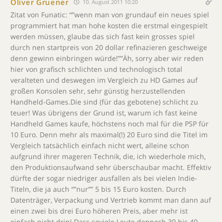
Oliver Gruener
10. August 2011 10:20
Zitat von Funatic: “”wenn man von grundauf ein neues spiel
programmiert hat man hohe kosten die erstmal eingespielt
werden müssen, glaube das sich fast kein grosses spiel
durch nen startpreis von 20 dollar refinazieren geschweige
denn gewinn einbringen würde!””Äh, sorry aber wir reden
hier von grafisch schlichten und technologisch total
veralteten und deswegen im Vergleich zu HD Games auf
großen Konsolen sehr, sehr günstig herzustellenden
Handheld-Games.Die sind (für das gebotene) schlicht zu
teuer! Was übrigens der Grund ist, warum ich fast keine
Handheld Games kaufe, höchstens noch mal für die PSP für
10 Euro. Denn mehr als maximal(!) 20 Euro sind die Titel im
Vergleich tatsächlich einfach nicht wert, alleine schon
aufgrund ihrer mageren Technik, die, ich wiederhole mich,
den Produktionsaufwand sehr überschaubar macht. Effektiv
dürfte der sogar niedriger ausfallen als bei vielen Indie-
Titeln, die ja auch “”nur”” 5 bis 15 Euro kosten. Durch
Datenträger, Verpackung und Vertrieb kommt man dann auf
einen zwei bis drei Euro höheren Preis, aber mehr ist
einfach nicht drin! Dass soviele Leute dennoch 30 bis 40