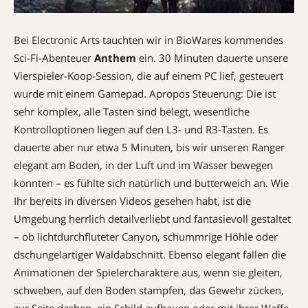
Bei Electronic Arts tauchten wir in BioWares kommendes
Sci-Fi-Abenteuer
Anthem
ein. 30 Minuten dauerte unsere
Vierspieler-Koop-Session, die auf einem PC lief, gesteuert
wurde mit einem Gamepad. Apropos Steuerung: Die ist
sehr komplex, alle Tasten sind belegt, wesentliche
Kontrolloptionen liegen auf den L3- und R3-Tasten. Es
dauerte aber nur etwa 5 Minuten, bis wir unseren Ranger
elegant am Boden, in der Luft und im Wasser bewegen
konnten – es fühlte sich natürlich und butterweich an. Wie
Ihr bereits in diversen Videos gesehen habt, ist die
Umgebung herrlich detailverliebt und fantasievoll gestaltet
– ob lichtdurchfluteter Canyon, schummrige Höhle oder
dschungelartiger Waldabschnitt. Ebenso elegant fallen die
Animationen der Spielercharaktere aus, wenn sie gleiten,
schweben, auf den Boden stampfen, das Gewehr zücken,
zur Seite dashen, ein Schild aufbauen oder mit ihrer Waffe