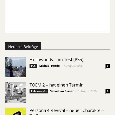
Neueste Beiträge
Hollowbody – im Test (PS5)
Michael Herde
-
7. August 2026
PS5
0
TOEM 2 – hat einen Termin
Sebastian Essner
-
7. August 2026
Release-Info
0
Persona 4 Revival – neuer Charakter-