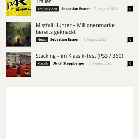
Trailer
Sebastian Essner
-
7. August 2026
Trailer/Video
0
Mistfall Hunter – Millionenmarke
bereits geknackt
Sebastian Essner
-
7. August 2026
News
0
Stacking – im Klassik-Test (PS3 / 360)
Ulrich Steppberger
-
7. August 2026
Klassik
0