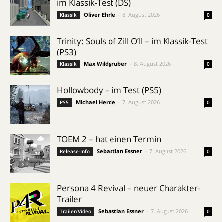
im Klassik-Test (DS)
Oliver Ehrle
-
8. August 2026
Klassik
0
Trinity: Souls of Zill O’ll – im Klassik-Test
(PS3)
Max Wildgruber
-
8. August 2026
Klassik
0
Hollowbody – im Test (PS5)
Michael Herde
-
7. August 2026
PS5
0
TOEM 2 – hat einen Termin
Sebastian Essner
-
7. August 2026
Release-Info
0
Persona 4 Revival – neuer Charakter-
Trailer
Sebastian Essner
-
7. August 2026
Trailer/Video
0