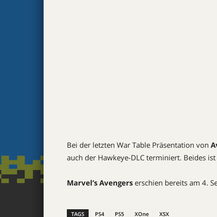
Bei der letzten War Table Präsentation von
A
auch der Hawkeye-DLC terminiert. Beides is
Marvel’s Avengers
erschien bereits am 4. 
TAGS
PS4
PS5
XOne
XSX