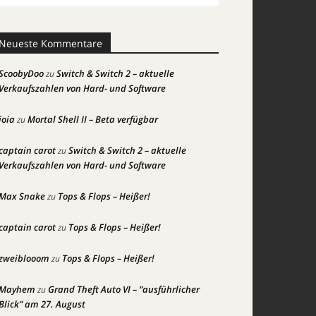
Neueste Kommentare
ScoobyDoo
Switch & Switch 2 – aktuelle
zu
Verkaufszahlen von Hard- und Software
joia
Mortal Shell II – Beta verfügbar
zu
captain carot
Switch & Switch 2 – aktuelle
zu
Verkaufszahlen von Hard- und Software
Max Snake
Tops & Flops – Heißer!
zu
captain carot
Tops & Flops – Heißer!
zu
zweiblooom
Tops & Flops – Heißer!
zu
Mayhem
Grand Theft Auto VI – “ausführlicher
zu
Blick” am 27. August