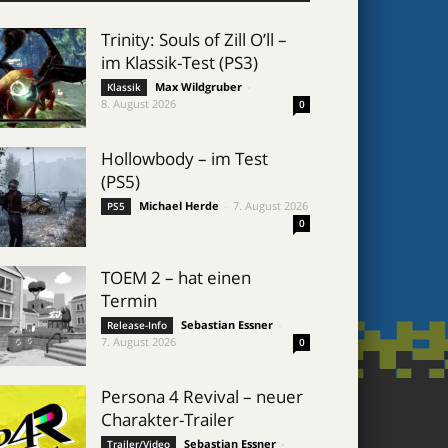
Trinity: Souls of Zill O’ll –
im Klassik-Test (PS3)
Max Wildgruber
-
Klassik
8. August 2026
0
Hollowbody – im Test
(PS5)
Michael Herde
-
7. August 2026
PS5
0
TOEM 2 – hat einen
Termin
Sebastian Essner
-
Release-Info
7. August 2026
0
Persona 4 Revival – neuer
Charakter-Trailer
Sebastian Essner
-
Trailer/Video