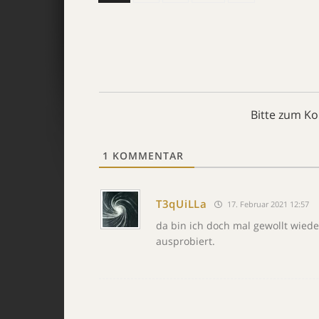
Bitte zum K
1
KOMMENTAR
T3qUiLLa
17. Februar 2021 12:57
da bin ich doch mal gewollt wied
ausprobiert.