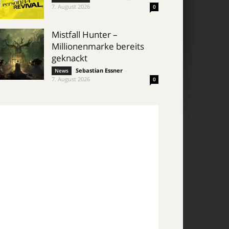
7. August 2026
0
Mistfall Hunter –
Millionenmarke bereits
geknackt
Sebastian Essner
-
News
7. August 2026
0