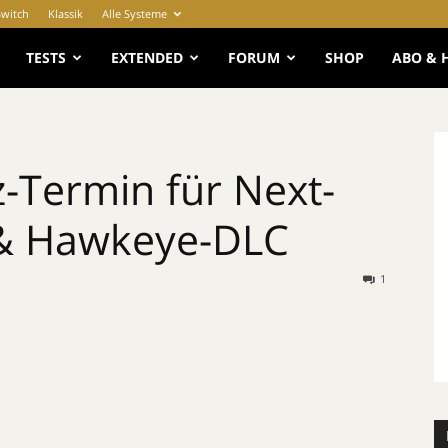
Switch
Klassik
Alle Systeme
e
TESTS
EXTENDED
FORUM
SHOP
ABO & 
-Termin für Next-
 & Hawkeye-DLC
1