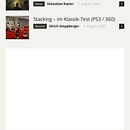
Sebastian Essner
-
7. August 2026
News
0
Stacking – im Klassik-Test (PS3 / 360)
Ulrich Steppberger
-
7. August 2026
Klassik
0