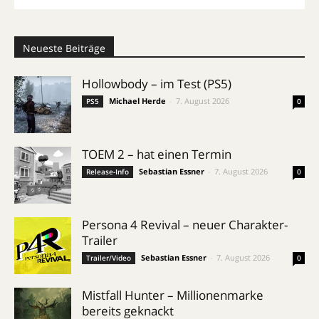
Neueste Beiträge
Hollowbody – im Test (PS5)
Michael Herde
-
7. August 2026
PS5
0
TOEM 2 – hat einen Termin
Sebastian Essner
-
7. August 2026
Release-Info
0
Persona 4 Revival – neuer Charakter-
Trailer
Sebastian Essner
-
7. August 2026
Trailer/Video
0
Mistfall Hunter – Millionenmarke
bereits geknackt